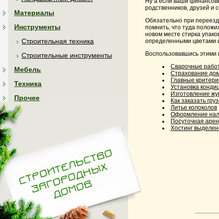
Ну а если ваши финансов
родственников, друзей и 
Материалы
Обязательно при переезде
Инструменты
помнить, что туда положи
новом месте стирка упако
Строительная техника
определенными цветами и
Воспользовавшись этими 
Строительные инструменты
Сварочные рабо
Мебель
Страхование дом
Главные критери
Техника
Установка конди
Изготовление жу
Прочее
Как заказать гру
Литье колоколов
Оформление нал
Посуточная арен
Хостинг выделен