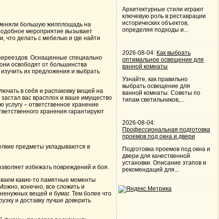
Архитектурные стили играют
ключевую роль в реставрации
исторических объектов,
поменяли большую жилплощадь на
определяя подходы и...
 Подобное мероприятие вызывает
и, что делать с мебелью и где найти
2026-08-04:
Как выбрать
 переездов. Оснащенные специально
оптимальное освещение для
они освободят от большинства
ванной комнаты
 изучить их предложения и выбрать
Узнайте, как правильно
выбрать освещение для
ключать в себя и распаковку вещей на
ванной комнаты. Советы по
 застал вас врасплох и ваше имущество
типам светильников,...
ю услугу – ответственное хранение
ответственного хранения гарантируют
2026-08-04:
Профессиональная подготовка
проемов под окна и двери
мелкие предметы укладываются в
Подготовка проемов под окна и
двери для качественной
установки. Описание этапов и
позволяет избежать повреждений и боя.
рекомендаций для...
живаем какие-то памятные моменты
ожно, конечно, все сложить и
ненужных вещей и бумаг. Тем более что
рузку и доставку лучше доверить