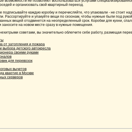
ые возможности не позволяют воспользоваться услугами специализированно
соседей и организовать свой квартирный переезд.
 подписывайте каждую коробку и перечисляйте, что упаковали - не стоит над
ли. Рассортируйте и упакуйте вещи по сезонам, чтобы нужные были под рукой
ванных вещей отодвинется на неопределенный срок. Коробки для кухни, спал
 заносите на новом месте сразу в нужные помещения.
нехитрыми советами, вы значительно облегчите себе работу, размещая перев
ты
а от затопления и пожара
и выбора детского автокресла
ционера своими руками
рналов
зовик для перевозок
оговых вычетов
да квартир в Москве
ных серверов