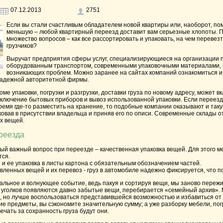
07.12.2013
2751
Если вы стали счастливым обладателем новой квартиры или, наоборот, 
меньшую – любой квартирный переезд доставит вам серьезные хлопоты.
множество вопросов – как все рассортировать и упаковать, на чем перевезт
грузчиков?
Выручат предприятия сферы услуг, специализирующиеся на организации
оборудованным транспортом, современными упаковочными материалами, 
возникающих проблем. Можно заранее на сайтах компаний ознакомиться и
 надежной авторитетной фирмы.
оме упаковки, погрузки и разгрузки, доставки груза по новому адресу, может в
дключение бытовых приборов и вывоз использованной упаковки. Если переезд
ремя где-то разместить на хранение, то подобные компании оказывают и таку
ковав в присутствии владельца и приняв его по описи. Современные склады 
х вещей.
реезда
ый важный вопрос при переезде – качественная упаковка вещей. Для этого 
тся.
 и ее упаковка в листы картона с обязательным обозначением частей.
вленных вещей и их перевоз - груз в автомобиле надежно фиксируется, что 
хальное и волнующее событие, ведь пакуя и сортируя вещи, мы заново пере
 уголков появляются давно забытые вещи, перебирается «семейный архив». М
, но лучше воспользоваться представившейся возможностью и избавиться от 
ие предметы, вы сэкономите значительную сумму; а уже разборку мебели, пог
ечать за сохранность груза будут они.