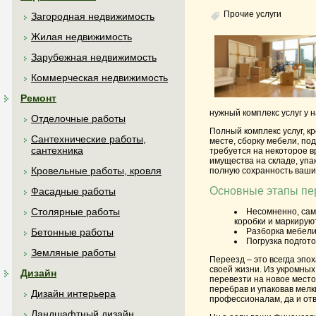
Прочие услуги
Загородная недвижимость
Жилая недвижимость
Зарубежная недвижимость
Коммерческая недвижимость
Ремонт
нужный комплекс услуг у
Отделочные работы
Полный комплекс услуг, кр
Сантехнические работы,
месте, сборку мебели, по
сантехника
требуется на некоторое в
имущества на складе, упа
Кровельные работы, кровля
полную сохранность ваши
Основные этапы пе
Фасадные работы
Столярные работы
Несомненно, сам
коробки и маркирую
Бетонные работы
Разборка мебели
Погрузка подгото
Земляные работы
Переезд – это всегда эпо
своей жизни. Из укромных
Дизайн
перевезти на новое место
перебрав и упаковав мелк
Дизайн интерьера
профессионалам, да и отв
Ландшафтный дизайн