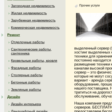
Прочие услуги
Загородная недвижимость
Жилая недвижимость
Зарубежная недвижимость
Коммерческая недвижимость
Ремонт
Отделочные работы
выделенный сервер (De
Сантехнические работы,
хостинг выделенных с
сантехника
техники для хранени
постоянно находится в
Кровельные работы, кровля
размещение техники 
Фасадные работы
каналам высокой проп
сервер – это физиче
Столярные работы
которые не могут сос
вариант - аренда сер
Бетонные работы
оборудование, прошед
нашего поставщика. Н
Земляные работы
тратиться на дорогос
обслуживание, обуча
Дизайн
Наша компания предл
Дизайн интерьера
серверов. БЕСПЛАТН
предоставляем беспл
Ландшафтный дизайн