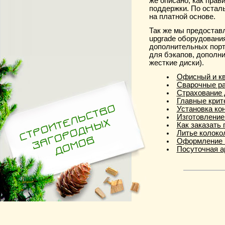
же описано, как пра
поддержки. По остал
на платной основе.
Так же мы предостав
upgrade оборудовани
дополнительных порто
для бэкапов, дополн
жесткие диски).
Офисный и кв
Сварочные р
Страхование 
Главные крит
Установка ко
Изготовление
Как заказать 
Литье колоко
Оформление 
Посуточная а