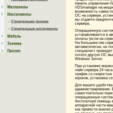
панель управления I
Материалы
VDSmanager на мощны
возможность самосто
Инструменты
ОС на сервере, уста
вы отдаете предпочт
Строительная техника
сервера.
Строительные инструменты
Операционную систем
устанавливается в а
Мебель
оплаты (если на серв
На большинстве серв
Техника
автоматически, на те
Прочее
специалист проведет 
хотите другую ОС мы
Windows Server.
При установке игрово
лайн сервера 24 часа
трафик со скоростью 
игроков, установка с
Для вашего удобства
администрирование. 
самостоятельно пере
операционную систем
бесплатную помощь в
аппаратной части маш
как провести анализ 