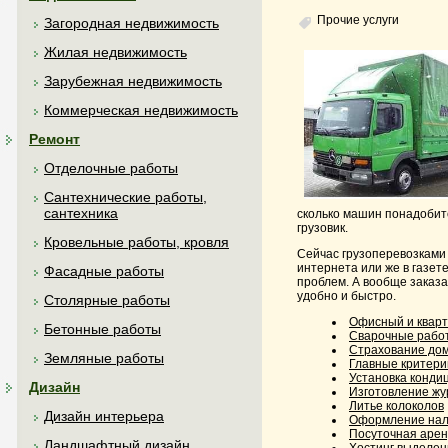
Прочие услуги
Загородная недвижимость
Жилая недвижимость
Зарубежная недвижимость
Коммерческая недвижимость
Ремонт
Отделочные работы
Сантехнические работы,
сантехника
сколько машин понадобитс
грузовик.
Кровельные работы, кровля
Сейчас грузоперевозками 
интернета или же в газет
Фасадные работы
проблем. А вообще заказа
удобно и быстро.
Столярные работы
Офисный и кварт
Бетонные работы
Сварочные рабо
Страхование дом
Земляные работы
Главные критери
Установка конди
Дизайн
Изготовление жу
Литье колоколов
Дизайн интерьера
Оформление нал
Посуточная арен
Ландшафтный дизайн
Хостинг выделен