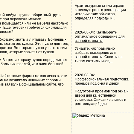
Архитектурные стили играют
ключевую роль в реставрации
исторических объектов,
кой-нибудт крупногабаритный груз и
определяя подходы и...
ет при перевозке мебели
о не помещается или же мебели настолько
лей. Ещё грузовик требуется фирмам для
ревозок?
2026-08-04:
Как выбрать
оптимальное освещение для
бходимо знать и учитывать. Во-первых,
ванной комнаты
ностью его кузова. Это нужно для того,
ещается. Во-вторых, нужно узнать каким
Узнайте, как правильно
пов, которые зависят от кузова.
выбрать освещение для
ванной комнаты. Советы по
у. В-третьих, сразу нужно определиться
типам светильников,...
ебольших газелей, чем один большой
2026-08-04:
 Найти такие фирмы можно легко в сети
Профессиональная подготовка
том не возникало ненужных споров и
проемов под окна и двери
ив заявку на официальном сайте, что
Подготовка проемов под окна и
двери для качественной
установки. Описание этапов и
рекомендаций для...