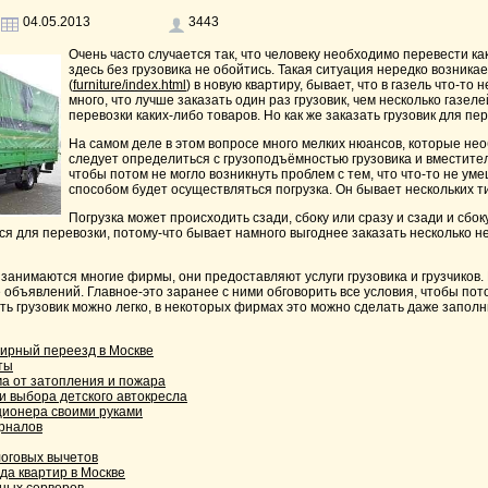
04.05.2013
3443
Очень часто случается так, что человеку необходимо перевести ка
здесь без грузовика не обойтись. Такая ситуация нередко возника
(
furniture/index.html
) в новую квартиру, бывает, что в газель что-т
много, что лучше заказать один раз грузовик, чем несколько газе
перевозки каких-либо товаров. Но как же заказать грузовик для пе
На самом деле в этом вопросе много мелких нюансов, которые нео
следует определиться с грузоподъёмностью грузовика и вместитель
чтобы потом не могло возникнуть проблем с тем, что что-то не ум
способом будет осуществляться погрузка. Он бывает нескольких ти
Погрузка может происходить сзади, сбоку или сразу и сзади и сбок
я для перевозки, потому-что бывает намного выгоднее заказать несколько н
занимаются многие фирмы, они предоставляют услуги грузовика и грузчиков.
е объявлений. Главное-это заранее с ними обговорить все условия, чтобы по
ть грузовик можно легко, в некоторых фирмах это можно сделать даже заполн
ирный переезд в Москве
ты
а от затопления и пожара
и выбора детского автокресла
ционера своими руками
рналов
оговых вычетов
да квартир в Москве
ных серверов