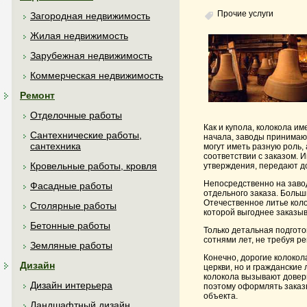
Прочие услуги
Загородная недвижимость
Жилая недвижимость
Зарубежная недвижимость
Коммерческая недвижимость
Ремонт
Отделочные работы
Как и купола, колокола и
Сантехнические работы,
начала, заводы принимают
сантехника
могут иметь разную роль, 
соответствии с заказом. 
Кровельные работы, кровля
утверждения, передают д
Непосредственно на завод
Фасадные работы
отдельного заказа. Больш
Отечественное литье коло
Столярные работы
которой выгоднее заказыв
Бетонные работы
Только детальная подгото
сотнями лет, не требуя р
Земляные работы
Конечно, дорогие колокол
Дизайн
церкви, но и гражданские 
колокола вызывают довер
Дизайн интерьера
поэтому оформлять заказы
объекта.
Ландшафтный дизайн