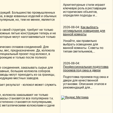
Архитектурные стили играют
ключевую роль в реставрации
исторических объектов,
струкций. Большинство промышленных
определяя подходы и...
а, в виде кованных изделий и обычных
пулярным, но, тем не менее, является
2026-08-04:
Как выбрать
 своей структуре, требует не только
оптимальное освещение для
сложные литые конструкции теперь и не
ванной комнаты
которые могут наготавливаться только
Узнайте, как правильно
выбрать освещение для
лических сплавов-соединений. Для
ванной комнаты. Советы по
ы, вес, предназначение. Да, колокола
типам светильников,...
 специальный проект под колокол, в
роекцию и только после полного
2026-08-04:
Профессиональная подготовка
е соединения, заказывать сырье для
проемов под окна и двери
лавные, большие колокола соборов.
аводы могут приходить из-за границы,
Подготовка проемов под окна и
продукцию местных заводов.
двери для качественной
установки. Описание этапов и
ает результат - колокол может служить
рекомендаций для...
е, колокола заказывают не только
аказы становятся все популярнее т.к.
остепенно становятся популярными,
с металлическими колоколами к сдаче