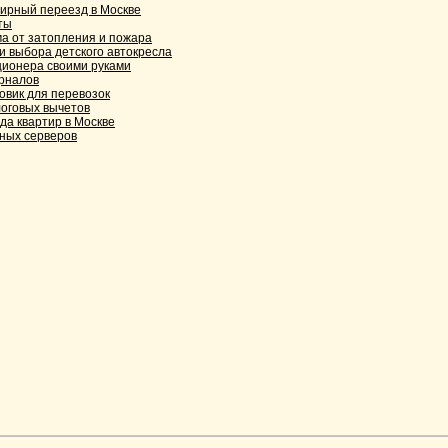
ирный переезд в Москве
ты
а от затопления и пожара
и выбора детского автокресла
ционера своими руками
рналов
зовик для перевозок
оговых вычетов
да квартир в Москве
ных серверов