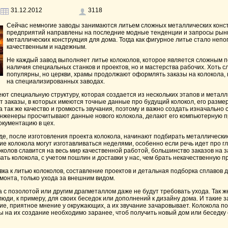
31.12.2012
3118
Сейчас немногие заводы занимаются литьем сложных металлических кон
предприятий направлены на последние модные тенденции и запросы рынк
металлических конструкция для дома. Тогда как фигурное литье стало непо
качественным и надежным.
Не каждый завод выполняет литье колоколов, которое является сложным по
наличия специальных станков и проектов, но и мастерства рабочих. Хоть 
популярны, но церкви, храмы продолжают оформлять заказы на колокола, 
на специализированных заводах.
меют специальную структуру, которая создается из нескольких этапов и метал
 заказы, в которых имеются точные данные про будущий колокол, его размер
а так же качество и громкость звучания, поэтому и важно создать изначально
Инженеры просчитывают данные нового колокола, делают его компьютерную п
окументацию в цех.
е, после изготовления проекта колокола, начинают подбирать металлически
ие колокола могут изготавливаться неделями, особенно если речь идет про г
колов славится на весь мир качественной работой, большинство заказов на з
ать колокола, с учетом пошлин и доставки у нас, чем брать некачественную 
вка к литью колоколов, составление проектов и детальная подборка сплавов д
емонта, только ухода за внешним видом.
а с позолотой или другим драгметаллом даже не будут требовать ухода. Так ж
люди, к примеру, для своих беседок или дополнений к дизайну дома. И такие з
ие, приятное мнение у окружающих, а их звучание зачаровывает. Колокола п
 на их создание необходимо заранее, чтоб получить новый дом или беседку 