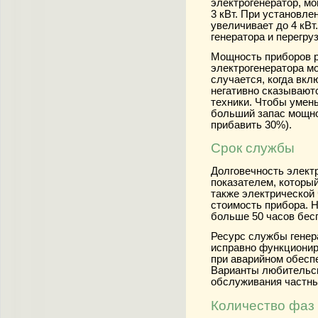
электрогенератор, мо
3 кВт. При установле
увеличивает до 4 кВт
генератора и перегру
Мощность приборов р
электрогенератора м
случается, когда вк
негативно сказывают
техники. Чтобы умен
больший запас мощно
прибавить 30%).
Срок службы
Долговечность элект
показателем, который
также электрической 
стоимость прибора. 
больше 50 часов бес
Ресурс службы генера
исправно функционир
при аварийном обесп
Варианты любительск
обслуживания частных
Количество фаз