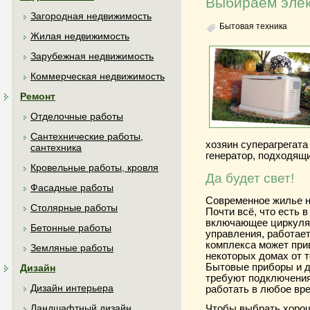
Выбираем элек
Загородная недвижимость
Бытовая техника
Жилая недвижимость
Зарубежная недвижимость
Коммерческая недвижимость
Ремонт
Отделочные работы
Сантехнические работы,
хозяин суперагрегата
сантехника
генератор, подходящ
Кровельные работы, кровля
Да будет свет!
Фасадные работы
Современное жилье н
Столярные работы
Почти всё, что есть в
включающее циркуля
Бетонные работы
управления, работает
комплекса может при
Земляные работы
некоторых домах от 
Бытовые приборы и д
Дизайн
требуют подключения 
Дизайн интерьера
работать в любое вр
Ландшафтный дизайн
Чтобы выбрать хороши