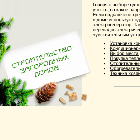
Говоря о выборе одн
учесть, на какое нап
Если подключено тре
в доме использует о
электрогенератор. Т
перепадов электриче
чувствительным устр
Установка ко
Кондиционер
Выбор места 
Покупка тепл
Отопительные
Обогреватели
Техника хозяй