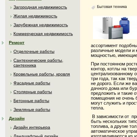
Бытовая техника
Загородная недвижимость
Жилая недвижимость
Зарубежная недвижимость
Коммерческая недвижимость
Ремонт
ассортимент подобны
различные модели и 
Отделочные работы
мощностью, имеющие 
Сантехнические работы,
При постоянном рост
сантехника
контор, котлы на тве
централизованному от
Кровельные работы, кровля
три года, так как тв
Фасадные работы
не дорого. Если же 
дачного дома или бур
Столярные работы
предложить и такие 
помещения не очень 
Бетонные работы
могут служить и про
тепла.
Земляные работы
В зависимости от пр
Дизайн
быть нескольких типо
топлива, а другие то
Дизайн интерьера
автоматическое управ
изготавливаются из чу
Ландшафтный дизайн