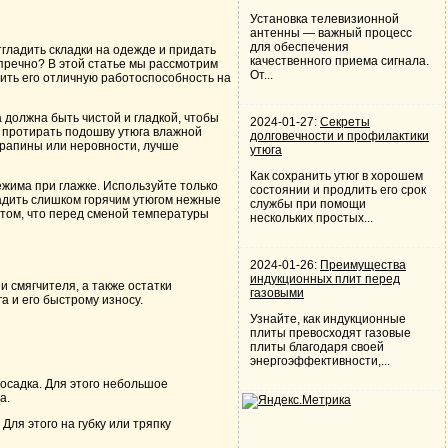
Установка телевизионной
антенны — важный процесс
для обеспечения
гладить складки на одежде и придать
качественного приема сигнала.
зупречно? В этой статье мы рассмотрим
От...
нить его отличную работоспособность на
 должна быть чистой и гладкой, чтобы
2024-01-27:
Секреты
о протирать подошву утюга влажной
долговечности и профилактики
арапины или неровности, лучше
утюга
Как сохранить утюг в хорошем
има при глажке. Используйте только
состоянии и продлить его срок
ладить слишком горячим утюгом нежные
службы при помощи
о том, что перед сменой температуры
нескольких простых...
2024-01-26:
Преимущества
индукционных плит перед
и смягчителя, а также остатки
газовыми
а и его быстрому износу.
Узнайте, как индукционные
плиты превосходят газовые
плиты благодаря своей
энергоэффективности,...
осадка. Для этого небольшое
а.
Для этого на губку или тряпку