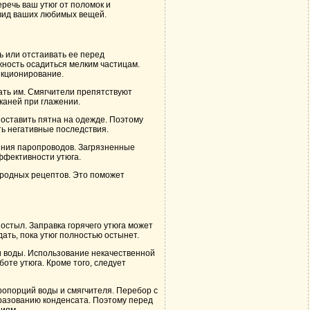
речь ваш утюг от поломок и
 вид ваших любимых вещей.
 или отстаивать ее перед
жность осадиться мелким частицам.
нкционирование.
ть им. Смягчители препятствуют
каней при глажении.
 оставить пятна на одежде. Поэтому
ть негативные последствия.
яния паропроводов. Загрязненные
ффективности утюга.
ародных рецептов. Это поможет
 остыл. Заправка горячего утюга может
ать, пока утюг полностью остынет.
ли воды. Использование некачественной
оте утюга. Кроме того, следует
ропорций воды и смягчителя. Перебор с
разованию конденсата. Поэтому перед
циям.