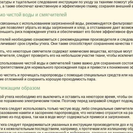
туры и тщательное следование инструкции по уходу за тканями помогут убе
, а также обеспечат качественную и эффективную глажку, сохраняя внешний
ко чистой воды и смягчителей
 связанных с использованием загрязненной воды, рекомендуется фильтровать
ия позволяет убрать из воды загрязнения и хлор, а отстаивание дает возмо
меньшить риск повреждения утюга и обеспечивает его более эффективное фу
ителей необходимо ознакомиться с рекомендациями производителя и следова
личивают срок службы утюга. Они также способствуют сохранению качества т
ь, что некоторые смягчители содержат химические вещества, которые могут
гчителя, следует проверить его на небольшом участке ткани, чтобы исключи
использование чистой воды и смягчителей также важно для сохранения состо
 препятствием для нормального прохождения пара и привести к понижению э
но чистить и прочищать паропроводы с помощью специальных средств или н
ие отложений и сохранить хорошую проходимость пара.
длежащим образом
ой утюга необходимо его выключить и оставить на некоторое время, чтобы он
же поражению электрическим током. Поэтому перед заправкой следует подожд
утюга следует использовать только чистую воду, либо специальные смягчите
разованию накипи и засорению паропроводов, что негативно отразится на раб
рямо из-под крана, так как в воде могут содержаться примеси и загрязнения.
утюга следует придерживаться указанных в инструкции производителя доз и п
ти к нежелательным последствиям, например, к протечкам или излишнему об
имательно ознакомиться с инструкцией и действовать согласно ее рекоменда