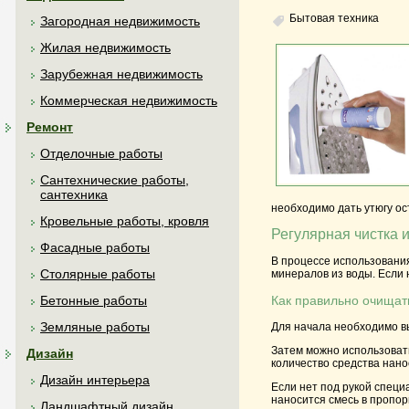
Бытовая техника
Загородная недвижимость
Жилая недвижимость
Зарубежная недвижимость
Коммерческая недвижимость
Ремонт
Отделочные работы
Сантехнические работы,
сантехника
необходимо дать утюгу ос
Кровельные работы, кровля
Регулярная чистка 
Фасадные работы
В процессе использования
Столярные работы
минералов из воды. Если 
Бетонные работы
Как правильно очищат
Земляные работы
Для начала необходимо вы
Затем можно использоват
Дизайн
количество средства нано
Дизайн интерьера
Если нет под рукой специ
наносится смесь в пропор
Ландшафтный дизайн