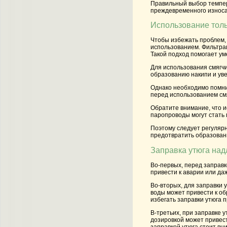
Правильный выбор темпера
преждевременного износа
Использование толь
Чтобы избежать проблем,
использованием. Фильтрац
Такой подход помогает у
Для использования смягч
образованию накипи и уве
Однако необходимо помнит
перед использованием смя
Обратите внимание, что 
паропроводы могут стать
Поэтому следует регуляр
предотвратить образован
Заправка утюга на
Во-первых, перед заправк
привести к аварии или да
Во-вторых, для заправки 
воды может привести к об
избегать заправки утюга п
В-третьих, при заправке 
дозировкой может привес
заправкой утюга стоит вн