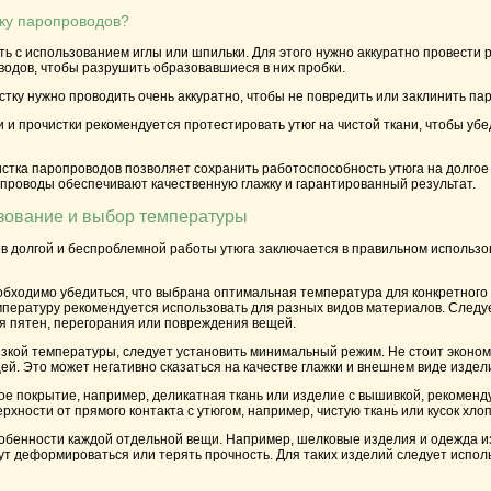
тку паропроводов?
ь с использованием иглы или шпильки. Для этого нужно аккуратно провести
водов, чтобы разрушить образовавшиеся в них пробки.
стку нужно проводить очень аккуратно, чтобы не повредить или заклинить па
 и прочистки рекомендуется протестировать утюг на чистой ткани, чтобы уб
истка паропроводов позволяет сохранить работоспособность утюга на долгое 
проводы обеспечивают качественную глажку и гарантированный результат.
зование и выбор температуры
ов долгой и беспроблемной работы утюга заключается в правильном использ
бходимо убедиться, что выбрана оптимальная температура для конкретного т
мпературу рекомендуется использовать для разных видов материалов. Следу
я пятен, перегорания или повреждения вещей.
изкой температуры, следует установить минимальный режим. Не стоит эконом
ей. Это может негативно сказаться на качестве глажки и внешнем виде издел
ое покрытие, например, деликатная ткань или изделие с вышивкой, рекомен
хности от прямого контакта с утюгом, например, чистую ткань или кусок хлоп
собенности каждой отдельной вещи. Например, шелковые изделия и одежда и
гут деформироваться или терять прочность. Для таких изделий следует испол