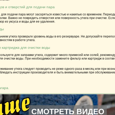
ов и отверстий для подачи пара
 для подачи пара могут засоряться известью и накипью со временем. Перио
олки. Важно не повредить отверстия или поверхность утюга при очистке. Есл
ор из уксуса и воды для ее удаления.
оды
ием утюга проверьте уровень воды в его резервуаре. Не допускайте переполн
вностям в работе утюга.
и картриджа для очистки воды
пользуете для заправки утюга, содержит много примесей или солей, рекомен
ля очистки воды. При необходимости замените фильтр или картридж в соотв
уживание утюга следует проводить не реже одного раза в месяц или при возн
облюдать инструкции производителя и быть внимательными при обслуживании
агара.
СМОТРЕТЬ ВИДЕО