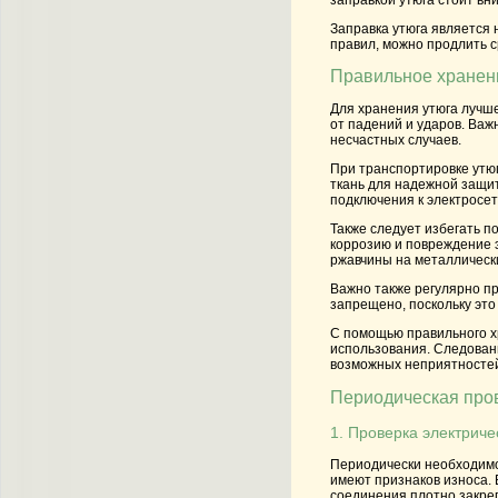
Заправка утюга является
правил, можно продлить с
Правильное хранен
Для хранения утюга лучше
от падений и ударов. Важ
несчастных случаев.
При транспортировке утюг
ткань для надежной защит
подключения к электросет
Также следует избегать п
коррозию и повреждение э
ржавчины на металлическ
Важно также регулярно п
запрещено, поскольку это
С помощью правильного х
использования. Следован
возможных неприятносте
Периодическая про
1. Проверка электрич
Периодически необходимо
имеют признаков износа. 
соединения плотно закре