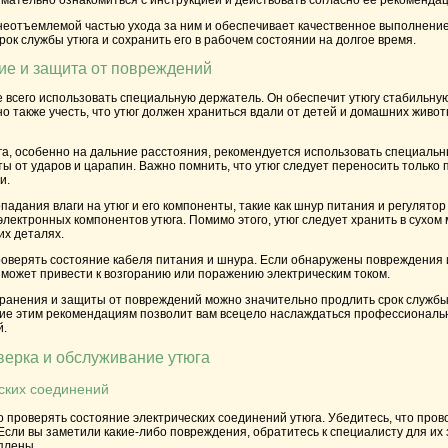
 неотъемлемой частью ухода за ним и обеспечивает качественное выполнени
рок службы утюга и сохранить его в рабочем состоянии на долгое время.
ие и защита от повреждений
 всего использовать специальную держатель. Он обеспечит утюгу стабильну
но также учесть, что утюг должен храниться вдали от детей и домашних живо
а, особенно на дальние расстояния, рекомендуется использовать специальны
ы от ударов и царапин. Важно помнить, что утюг следует переносить только 
и.
опадания влаги на утюг и его компоненты, такие как шнур питания и регулято
лектронных компонентов утюга. Помимо этого, утюг следует хранить в сухом
их деталях.
роверять состояние кабеля питания и шнура. Если обнаружены повреждения 
 может привести к возгоранию или поражению электрическим током.
ранения и защиты от повреждений можно значительно продлить срок службы 
ие этим рекомендациям позволит вам всецело наслаждаться профессиональн
й.
верка и обслуживание утюга
еских соединений
 проверять состояние электрических соединений утюга. Убедитесь, что пров
Если вы заметили какие-либо повреждения, обратитесь к специалисту для их 
плены.