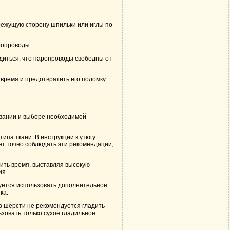
 режущую сторону шпильки или иглы по
ропроводы.
едиться, что паропроводы свободны от
время и предотвратить его поломку.
овании и выборе необходимой
ипа ткани. В инструкции к утюгу
ет точно соблюдать эти рекомендации,
ить время, выставляя высокую
ия.
дуется использовать дополнительное
ка.
з шерсти не рекомендуется гладить
ьзовать только сухое гладильное