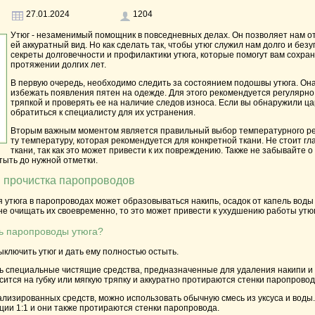
27.01.2024
1204
Утюг
- незаменимый помощник в повседневных делах. Он позволяет нам от
ей аккуратный вид. Но как сделать так, чтобы утюг служил нам долго и бе
секреты долговечности и профилактики утюга, которые помогут вам сохра
протяжении долгих лет.
В первую очередь, необходимо следить за состоянием подошвы утюга. Она
избежать появления пятен на одежде. Для этого рекомендуется регулярн
тряпкой и проверять ее на наличие следов износа. Если вы обнаружили ц
обратиться к специалисту для их устранения.
Вторым важным моментом является правильный выбор температурного реж
ту температуру, которая рекомендуется для конкретной ткани. Не стоит г
ткани, так как это может привести к их повреждению. Также не забывайте 
тыть до нужной отметки.
и прочистка паропроводов
 утюга в паропроводах может образовываться накипь, осадок от капель воды 
не очищать их своевременно, то это может привести к ухудшению работы утюг
ь паропроводы утюга?
ключить утюг и дать ему полностью остыть.
ь специальные чистящие средства, предназначенные для удаления накипи и 
сится на губку или мягкую тряпку и аккуратно протираются стенки паропровод
ализированных средств, можно использовать обычную смесь из уксуса и воды. 
ции 1:1 и они также протираются стенки паропровода.