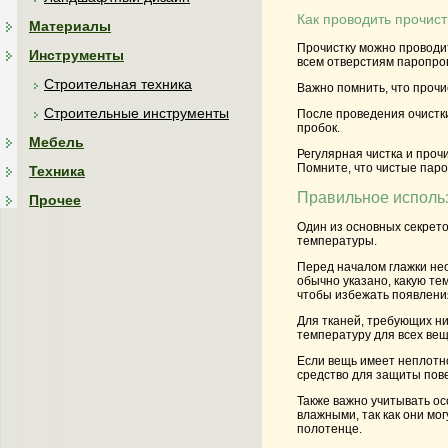
Как проводить прочис
Материалы
Прочистку можно проводит
Инструменты
всем отверстиям паропро
Строительная техника
Важно помнить, что прочи
Строительные инструменты
После проведения очистки
пробок.
Мебель
Регулярная чистка и проч
Помните, что чистые паро
Техника
Правильное исполь
Прочее
Один из основных секрет
температуры.
Перед началом глажки нео
обычно указано, какую те
чтобы избежать появлени
Для тканей, требующих н
температуру для всех вещ
Если вещь имеет неплотн
средство для защиты повер
Также важно учитывать о
влажными, так как они мо
полотенце.