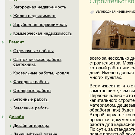
Строительство
Загородная недвижимость
Загородная недвижим
Жилая недвижимость
Зарубежная недвижимость
Коммерческая недвижимость
Ремонт
Отделочные работы
всего за несколько д
Сантехнические работы,
строительства. Можно
сантехника
который работники см
дней. Именно данная 
Кровельные работы, кровля
многих пунктах.
Фасадные работы
Всем известно, что с
Столярные работы
заметно ниже, чем вы
Первоначально - это
Бетонные работы
капитального строит
материалом, дешевым
Земляные работы
обработанная) будет
Второй вариант эконо
Дизайн
проектная документа
работа для каркасног
Дизайн интерьера
По сути, за стандарт
плане проектной док
Ландшафтный дизайн