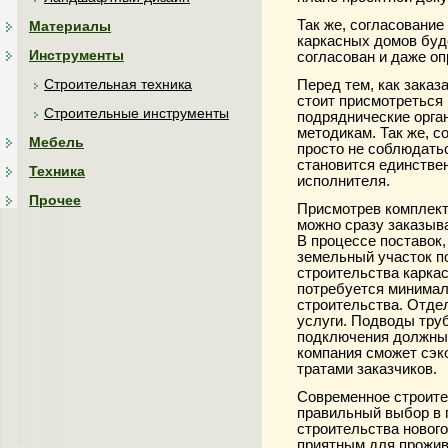
Так же, согласование
Материалы
каркасных домов буде
Инструменты
согласован и даже оп
Строительная техника
Перед тем, как заказ
стоит присмотреться
Строительные инструменты
подряднические орга
методикам. Так же, 
Мебель
просто не соблюдатьс
становится единстве
Техника
исполнителя.
Прочее
Присмотрев комплект 
можно сразу заказыв
В процессе поставок,
земельный участок п
строительства каркас
потребуется минимал
строительства. Отде
услуги. Подводы труб
подключения должны 
компания сможет сэк
тратами заказчиков.
Современное строите
правильный выбор в 
строительства нового
приятным для прожив