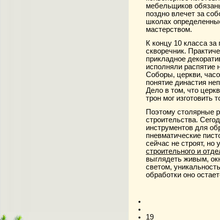
мебельщиков обязаны
поздно влечет за со
школах определенные
мастерством.
К концу 10 класса за
скворечник. Практиче
прикладное декоратив
исполняли распятие н
Соборы, церкви, часо
понятие династия неп
Дело в том, что церк
трон мог изготовить 
Поэтому
столярные 
строительства. Сего
инструментов для об
пневматические пист
сейчас не строят, но
строительного и отд
выглядеть живым, ок
светом, уникальность
обработки оно остае
19