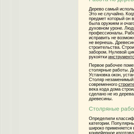
Дерево самый испол
Это не случайно. Ког
предмет который он в
была оружием и очаг
духовном уроне. Люди
профессионалы.
Раб
исправить не возможн
не вернешь. Древеси
строительства. Стр
забором. Нулевой цик
рукоятки
инструмент
Первое рабочее помещ
столярные работы
. 
Установка окон, уста
Столяр
незаменимый 
современного
строит
века кода дома строи
сделано не из дерев
древесины.
Столряные работ
Определили классифи
категории. Популярные
широко применяется 
конвейерное изготов