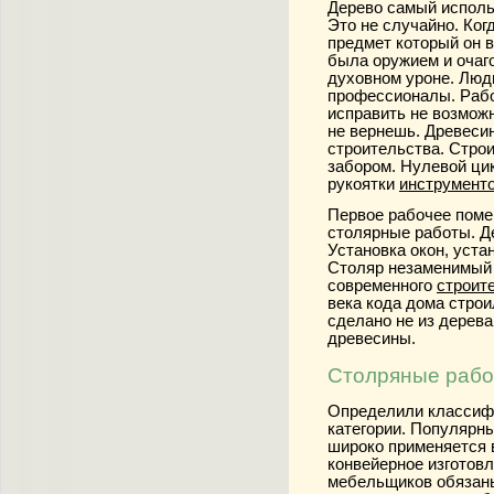
Дерево самый испол
Это не случайно. Ког
предмет который он в
была оружием и очаг
духовном уроне. Люди
профессионалы.
Раб
исправить не возможн
не вернешь. Древеси
строительства. Стр
забором. Нулевой цик
рукоятки
инструмент
Первое рабочее помещ
столярные работы
. 
Установка окон, уста
Столяр
незаменимый 
современного
строит
века кода дома строи
сделано не из дерев
древесины.
Столряные работ
Определили классифи
категории. Популярные
широко применяется 
конвейерное изготов
мебельщиков обязаны