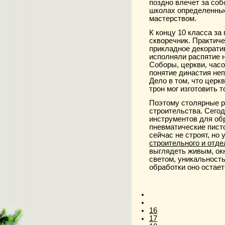
поздно влечет за со
школах определенные
мастерством.
К концу 10 класса за
скворечник. Практиче
прикладное декоратив
исполняли распятие н
Соборы, церкви, часо
понятие династия неп
Дело в том, что церк
трон мог изготовить 
Поэтому
столярные 
строительства. Сего
инструментов для об
пневматические пист
сейчас не строят, но
строительного и отд
выглядеть живым, ок
светом, уникальность
обработки оно остае
16
17