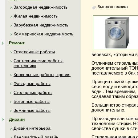
Бытовая техника
Загородная недвижимость
Жилая недвижимость
Зарубежная недвижимость
Коммерческая недвижимость
Ремонт
Отделочные работы
верёвках, которыми в
Сантехнические работы,
Отличием стиральных
сантехника
дополнительный ТЭН,
поставляемого в бак
Кровельные работы, кровля
Принцип самой сушки 
Фасадные работы
себя воду и выводитс
воды. Тем временем,
Столярные работы
создавая таким обра
Бетонные работы
Большинство стирал
дополнительно.
Земляные работы
Производители комп
Дизайн
технологий стирки. Н
Дизайн интерьера
свойства сушки в ст
Стиральная машина с
Ландшафтный дизайн