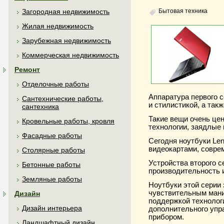
Бытовая техника
Загородная недвижимость
Жилая недвижимость
Зарубежная недвижимость
Коммерческая недвижимость
Ремонт
Отделочные работы
Аппаратура первого 
Сантехнические работы,
и стилистикой, а так
сантехника
Такие вещи очень це
Кровельные работы, кровля
технологии, заядлые 
Фасадные работы
Сегодня ноутбуки Le
видеокартами, совре
Столярные работы
Устройства второго 
Бетонные работы
производительность 
Земляные работы
Ноутбуки этой серии
чувствительным мани
Дизайн
поддержкой технологи
Дизайн интерьера
дополнительного упр
прибором.
Ландшафтный дизайн