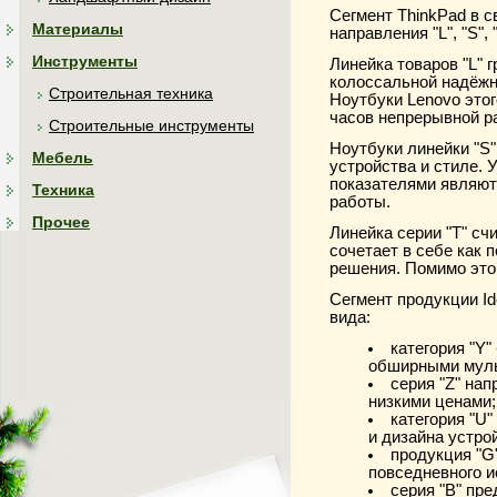
Сегмент ThinkPad в с
Материалы
направления "L", "S", "
Инструменты
Линейка товаров "L"
колоссальной надёжн
Строительная техника
Ноутбуки Lenovo это
часов непрерывной р
Строительные инструменты
Ноутбуки линейки "S
Мебель
устройства и стиле.
показателями являют
Техника
работы.
Прочее
Линейка серии "T" сч
сочетает в себе как 
решения. Помимо это
Сегмент продукции I
вида:
категория "Y"
обширными муль
серия "Z" нап
низкими ценами;
категория "U
и дизайна устро
продукция "G
повседневного и
серия "B" пр