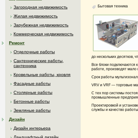
Бытовая техника
Загородная недвижимость
Жилая недвижимость
Зарубежная недвижимость
Коммерческая недвижимость
Ремонт
Отделочные работы
до нескольких десятков, ч
Сантехнические работы,
Все блоки подключаются к
сантехника
работе, производят мало
Кровельные работы, кровля
Срок работы мультизональ
Фасадные работы
VRV и VRF — торговые мар
Столярные работы
С тех пор системы посто
промышленные предприяти
Бетонные работы
Проектировкой и установ
службы и качество работы
Земляные работы
Дизайн
Дизайн интерьера
Ландшафтный дизайн