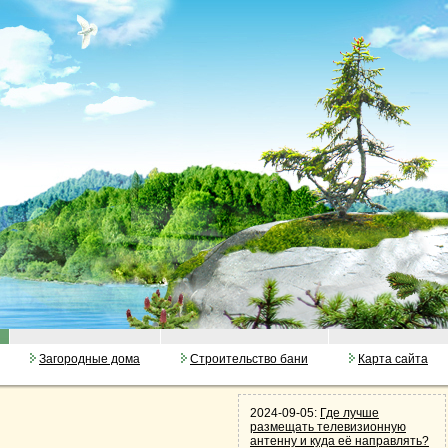
Загородные дома
Строительство бани
Карта сайта
2024-09-05:
Где лучше
размещать телевизионную
антенну и куда её направлять?