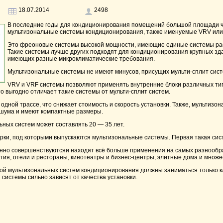
18.07.2014
2498
В последние годы для кондиционирования помещений большой площади ч
мультизональные системы кондиционирования, также именуемые VRV или
Это фреоновые системы высокой мощности, имеющие единые системы ра
Такие системы лучше других подходят для кондиционирования крупных з
имеющих разные микроклиматические требования.
Мультизональные системы не имеют минусов, присущих мульти-сплит сис
VRV и VRF системы позволяют применять внутренние блоки различных тип
то выгодно отличает такие системы от мульти-сплит систем.
 одной трассе, что снижает стоимость и скорость установки. Также, мультиз
 шума и имеют компактные размеры.
ных систем может составлять 20 — 35 лет.
ки, под которыми выпускаются мультизональные системы. Первая такая сист
янно совершенствуютсяи находят всё больше применения на самых разнообра
я, отели и рестораны, кинотеатры и бизнес-центры, элитные дома и множес
кой мультизональных систем кондиционирования должны заниматься только к
 системы сильно зависят от качества установки.