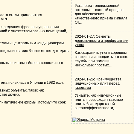
Установка телевизионной
антенны — важный процесс
для обеспечения
асто стали применяться
качественного приема сигнала.
 VRF.
От...
спределния фреона и управления.
даний с множеством разных помещений,
2024-01-27:
Секреты
долговечности и профилактики
темам и центральным кондиционерам.
утюга
ов, число самих блоков может доходить
Как сохранить утюг в хорошем
состоянии и продлить его срок
службы при помощи
ональные системы более экономичны в
нескольких простых...
2024-01-26:
Преимущества
ема появилась в Японии в 1982 году.
индукционных плит перед
газовыми
зных объектах, таких как
тве других.
Узнайте, как индукционные
плиты превосходят газовые
лиматические фирмы, потому что срок
плиты благодаря своей
энергоэффективности,...