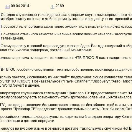
09.04.2014
2169
Сегодня спутниковое телевидение стало верным спутником современного че
изобретению у всех нас в любое время суток появился доступ к интересной
Просмотр телепрограмм дарит много эмоций, полезных знаний, ярких красо
Сочетание отменного качества и наличие всевозможных каналов - залог усп
телевидения.
Этому правилу в полной мере следует сервер. Здесь Вас ждет широкий выбо
точная техническая поддержка, постоянный мониторинг.
ожность принимать вещание телекомпании НТВ-ПЛЮС. В пакет входит около 2
ТВ-ПЛЮС, особенно спортивной тематики собственного производства данной
олько пакетов, к основному из них "Лайт" подключают любое количество тем
о", "КИНО ПЛЮС"), Познавательное ("Travel Channel", "Discovery", "Авто Плюс"
C World News") и другие.
операторов спутникового телевидения "Триколор ТВ" предоставляет пакет "М
этому оператору есть возможность стать зрителем более чем 150-ти каналов, 
В", это предоставление большого пакета каналов без абонентской платы, чт
 проект "Триколор ТВ" предлагает дополнительные пакеты. Это: Кинозал, Оп
 российских телеканалов доступны телезрителям благодаря оператору Конти
 спортивные и детские передачи.
аналов на русском языке в открытом доступе, так пользуясь спутником Hot Bird