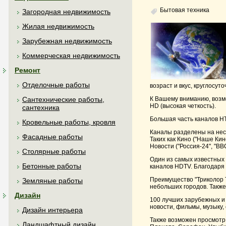
Бытовая техника
Загородная недвижимость
Жилая недвижимость
Зарубежная недвижимость
Коммерческая недвижимость
Ремонт
Отделочные работы
возраст и вкус, круглосу
К Вашему вниманию, возм
Сантехнические работы,
HD (высокая четкость).
сантехника
Большая часть каналов Н
Кровельные работы, кровля
Каналы разделены на неск
Фасадные работы
Таких как Кино ("Наше Кин
Новости ("Россия-24", "BB
Столярные работы
Один из самых известных 
Бетонные работы
каналов HDTV. Благодаря 
Преимущество "Триколор Т
Земляные работы
небольших городов. Также
Дизайн
100 лучших зарубежных и
новости, фильмы, музыку,
Дизайн интерьера
Также возможен просмотр к
Ландшафтный дизайн