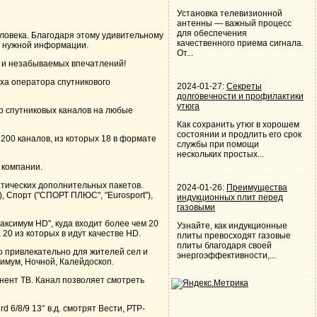
Установка телевизионной
антенны — важный процесс
для обеспечения
ловека. Благодаря этому удивительному
качественного приема сигнала.
 и нужной информации.
От...
к и незабываемых впечатлений!
еха оператора спутникового
2024-01-27:
Секреты
долговечности и профилактики
утюга
р спутниковых каналов на любые
Как сохранить утюг в хорошем
состоянии и продлить его срок
00 каналов, из которых 18 в формате
службы при помощи
нескольких простых...
 компании.
атических дополнительных пакетов.
2024-01-26:
Преимущества
), Спорт ("СПОРТ ПЛЮС", "Eurosport"),
индукционных плит перед
газовыми
аксимум HD", куда входит более чем 20
Узнайте, как индукционные
20 из которых в идут качестве HD.
плиты превосходят газовые
плиты благодаря своей
о привлекательно для жителей сел и
энергоэффективности,...
тимум, Ночной, Калейдоскоп.
нент ТВ. Канал позволяет смотреть
 6/8/9 13° в.д. смотрят Вести, РТР-