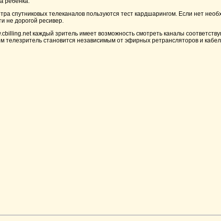
а ребенка.
отра спутниковых телеканалов пользуются тест кардшарингом. Если нет нео
и не дорогой ресивер.
cbilling.net каждый зритель имеет возможность смотреть каналы соответств
м телезритель становится независимым от эфирных ретрансляторов и кабел