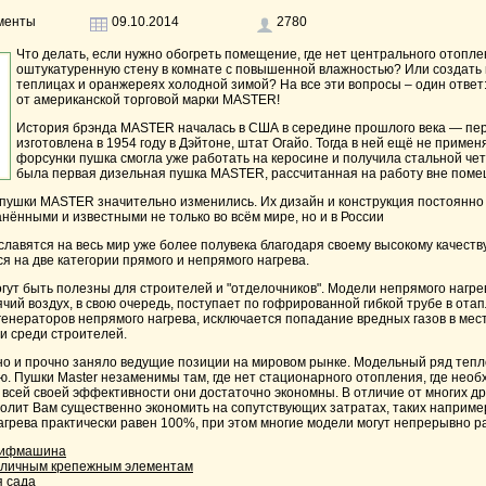
менты
09.10.2014
2780
Что делать, если нужно обогреть помещение, где нет центрального отопл
оштукатуренную стену в комнате с повышенной влажностью? Или создать
теплицах и оранжереях холодной зимой? На все эти вопросы – один отве
от американской торговой марки MASTER!
История брэнда MASTER началась в США в середине прошлого века — пе
изготовлена в 1954 году в Дэйтоне, штат Огайо. Тогда в ней ещё не приме
форсунки пушка смогла уже работать на керосине и получила стальной че
была первая дизельная пушка MASTER, рассчитанная на работу вне поме
 пушки MASTER значительно изменились. Их дизайн и конструкция постоянно
нёнными и известными не только во всём мире, но и в России
славятся на весь мир уже более полувека благодаря своему высокому качеств
ся на две категории прямого и непрямого нагрева.
гут быть полезны для строителей и "отделочников". Модели непрямого нагре
чий воздух, в свою очередь, поступает по гофрированной гибкой трубе в от
генераторов непрямого нагрева, исключается попадание вредных газов в ме
и среди строителей.
но и прочно заняло ведущие позиции на мировом рынке. Модельный ряд тепл
ю. Пушки Master незаменимы там, где нет стационарного отопления, где не
всей своей эффективности они достаточно экономны. В отличие от многих др
олит Вам существенно экономить на сопутствующих затратах, таких например
грева практически равен 100%, при этом многие модели могут непрерывно ра
лифмашина
зличным крепежным элементам
 сада