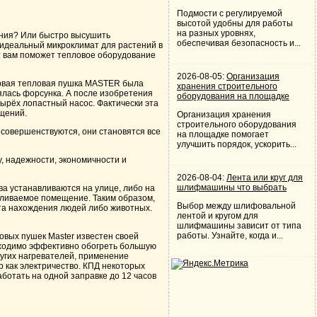
Подмости с регулируемой
высотой удобны для работы
на разных уровнях,
ения? Или быстро высушить
обеспечивая безопасность и...
 идеальный микроклимат для растений в
т: вам поможет тепловое оборудование
2026-08-05:
Организация
рвая тепловая пушка MASTER была
хранения строительного
нялась форсунка. А после изобретения
оборудования на площадке
тырёх лопастный насос. Фактически эта
щений.
Организация хранения
строительного оборудования
 совершенствуются, они становятся все
на площадке помогает
улучшить порядок, ускорить...
у, надежности, экономичности и
2026-08-04:
Лента или круг для
шлифмашины что выбрать
ва устанавливаются на улице, либо на
апливаемое помещение. Таким образом,
Выбор между шлифовальной
ста нахождения людей либо животных.
лентой и кругом для
шлифмашины зависит от типа
работы. Узнайте, когда и...
овых пушек Master известен своей
обходимо эффективно обогреть большую
угих нагревателей, применение
 как электричество. КПД некоторых
ботать на одной заправке до 12 часов