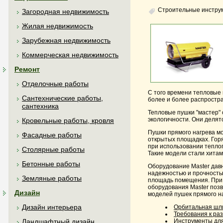
Строительные инстру
Загородная недвижимость
Жилая недвижимость
Зарубежная недвижимость
Коммерческая недвижимость
Ремонт
Отделочные работы
С того времени тепловые
Сантехнические работы,
более и более распростра
сантехника
Тепловые пушки "мастер" 
экологичности. Они делят
Кровельные работы, кровля
Пушки прямого нагрева мо
Фасадные работы
открытых площадках. Горя
при использовании тепло
Столярные работы
Такие модели стали хитам
Бетонные работы
Оборудование Master дав
надежностью и прочность
Земляные работы
площадь помещения. При 
оборудования Master позв
Дизайн
моделей пушек прямого на
Дизайн интерьера
Орбитальная ш
Требования к ра
Инструменты для
Ландшафтный дизайн