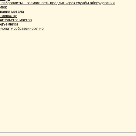
 виброплиты – возможность продлить срок службы оборудования
епок
вания метала
омешалку
оительстве мостов
одъемники
о-лопату собственноручно