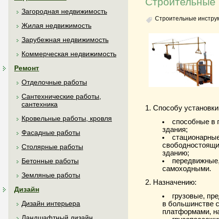
Строительные
Загородная недвижимость
Строительные инстру
Жилая недвижимость
Зарубежная недвижимость
Коммерческая недвижимость
Ремонт
Отделочные работы
Сантехнические работы,
сантехника
1. Способу установки
Кровельные работы, кровля
способные в 
здания;
Фасадные работы
стационарные
свободностоящим
Столярные работы
зданию;
передвижные,
Бетонные работы
самоходными.
Земляные работы
2. Назначению:
Дизайн
грузовые, пр
Дизайн интерьера
в большинстве 
платформами, н
Ландшафтный дизайн