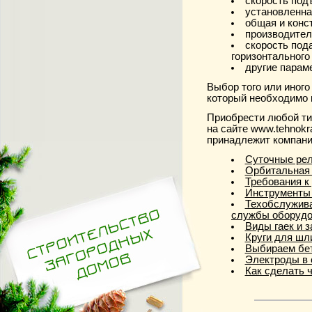
скорость под
установленна
общая и конс
производител
скорость пода
горизонтального
другие парам
Выбор того или иного
который необходимо 
Приобрести любой ти
на сайте www.tehnokrat
принадлежит компани
Суточные рел
Орбитальная
Требования к
Инструменты
Техобслужива
службы оборудо
Виды гаек и з
Круги для шл
Выбираем бе
Электроды в 
Как сделать 