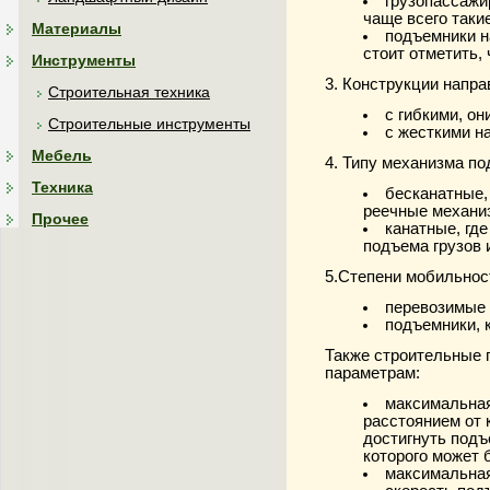
грузопассажир
чаще всего таки
Материалы
подъемники н
стоит отметить,
Инструменты
3. Конструкции напр
Строительная техника
с гибкими, о
Строительные инструменты
с жесткими н
Мебель
4. Типу механизма по
Техника
бесканатные,
реечные механи
Прочее
канатные, гд
подъема грузов 
5.Степени мобильнос
перевозимые 
подъемники, 
Также строительные
параметрам:
максимальная
расстоянием от 
достигнуть подъ
которого может 
максимальная