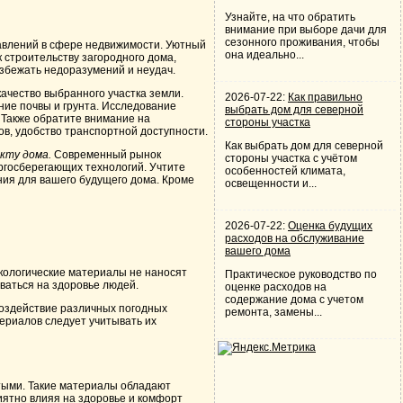
Узнайте, на что обратить
внимание при выборе дачи для
сезонного проживания, чтобы
авлений в сфере недвижимости. Уютный
она идеально...
к строительству загородного дома,
избежать недоразумений и неудач.
качество выбранного участка земли.
2026-07-22:
Как правильно
ние почвы и грунта. Исследование
выбрать дом для северной
 Также обратите внимание на
стороны участка
ов, удобство транспортной доступности.
Как выбрать дом для северной
кту дома.
Современный рынок
стороны участка с учётом
ргосберегающих технологий. Учтите
особенностей климата,
ия для вашего будущего дома. Кроме
освещенности и...
2026-07-22:
Оценка будущих
расходов на обслуживание
вашего дома
кологические материалы не наносят
Практическое руководство по
ваться на здоровье людей.
оценке расходов на
содержание дома с учетом
оздействие различных погодных
ремонта, замены...
териалов следует учитывать их
тыми. Такие материалы обладают
иятно влияя на здоровье и комфорт