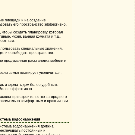
ие площади и на создание
зовать его пространство эффективно.
 чтобы создать планировку, которая
ные, кухня, ванная комната и т.д.,
фортным.
спользовать специальные хранения,
ке и освободить пространство.
шо продуманная расстановка мебели и
если семья планирует увеличиться,
дь и сделать дом более удобным.
 более эффективно.
аспект при строительстве загородного
 максимально комфортным и практичным.
стема водоснабжения
истема водоснабжения должна
беспечивать постоянный и
ачественный подачу питьевой воды.