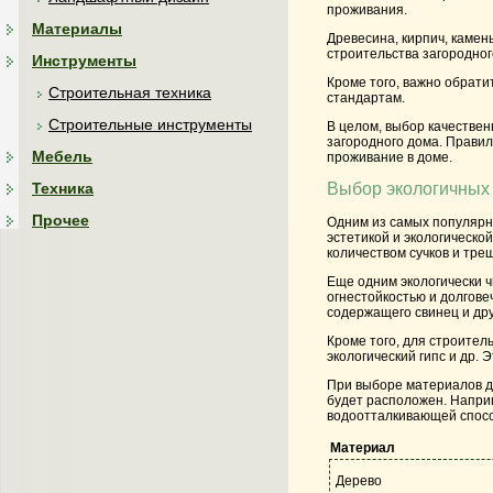
проживания.
Материалы
Древесина, кирпич, каме
строительства загородног
Инструменты
Кроме того, важно обрати
Строительная техника
стандартам.
Строительные инструменты
В целом, выбор качестве
загородного дома. Прави
Мебель
проживание в доме.
Техника
Выбор экологичных 
Прочее
Одним из самых популярн
эстетикой и экологическо
количеством сучков и тре
Еще одним экологически ч
огнестойкостью и долгове
содержащего свинец и др
Кроме того, для строител
экологический гипс и др.
При выборе материалов дл
будет расположен. Напри
водоотталкивающей спосо
Материал
Дерево