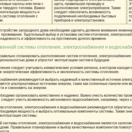
пловые насосы или печи с
щита, правильную проводку и
Э
и твердого топлива. Важно
расположение электроприборов. Также
д
опительную мощность и
следует обеспечить возможность
х
 систему отопления с
подключения необходимых бытовых
т
и.
приборов и электроустановок.
и
устройстве загородного дома необходимо уделить должное внимание инжене
 проживание. Тщательный выбор и установка систем отопления, электросна
 надежность и эффективность на протяжении долгого времени.
твенной системы отопления, электроснабжения и водоснаб
равильно спланировать расположение систем отопления, электроснабжения 
циональностью дома и упростит эксплуатацию систем в будущем.
ления следует учитывать климатические условия региона, в котором находи
е энергетическая эффективность и экологичность системы отопления.
снабжения рекомендуется выбрать надежный и качественный источник электр
вятся альтернативные источники энергии, такие как солнечные панели или 
ти и сэкономить на энергии.
бходимо организовать качественно и надежно. Важно учесть количество про
е следует учесть возможность автономного водоснабжения, например, через с
ем отопления, электроснабжения и водоснабжения рекомендуется обратитьс
обходимую мощность и выбрать оптимальные компоненты системы. Также он
эксплуатации системы.
й системы отопления, электроснабжения и водоснабжения является залогом
 доме. Правильное планирование и выбор качественных компонентов помогут
ности.