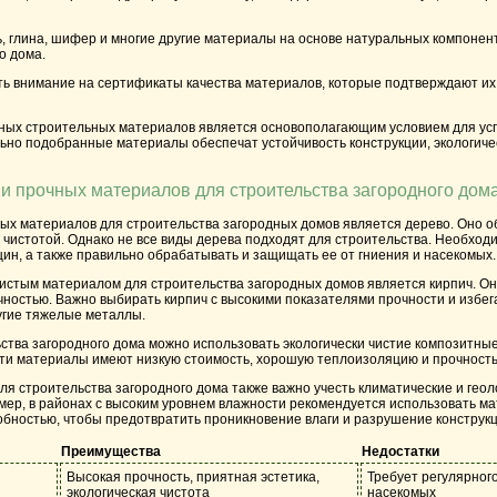
нь, глина, шифер и многие другие материалы на основе натуральных компон
о дома.
ть внимание на сертификаты качества материалов, которые подтверждают их
нных строительных материалов является основополагающим условием для усп
льно подобранные материалы обеспечат устойчивость конструкции, экологич
и прочных материалов для строительства загородного дом
ых материалов для строительства загородных домов является дерево. Оно о
й чистотой. Однако не все виды дерева подходят для строительства. Необхо
щин, а также правильно обрабатывать и защищать ее от гниения и насекомых.
истым материалом для строительства загородных домов является кирпич. Он
чностью. Важно выбирать кирпич с высокими показателями прочности и избег
угие тяжелые металлы.
ьства загородного дома можно использовать экологически чистие композитные
 Эти материалы имеют низкую стоимость, хорошую теплоизоляцию и прочность
я строительства загородного дома также важно учесть климатические и геоло
мер, в районах с высоким уровнем влажности рекомендуется использовать м
бностью, чтобы предотвратить проникновение влаги и разрушение конструкц
Преимущества
Недостатки
Высокая прочность, приятная эстетика,
Требует регулярног
экологическая чистота
насекомых