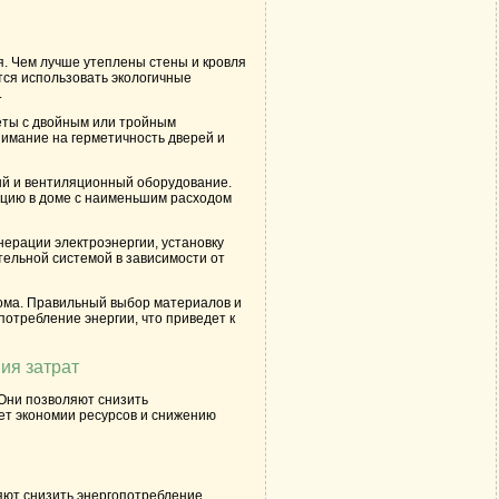
я. Чем лучше утеплены стены и кровля
тся использовать экологичные
.
еты с двойным или тройным
нимание на герметичность дверей и
ый и вентиляционный оборудование.
яцию в доме с наименьшим расходом
ерации электроэнергии, установку
ельной системой в зависимости от
дома. Правильный выбор материалов и
отребление энергии, что приведет к
ия затрат
Они позволяют снизить
ует экономии ресурсов и снижению
яют снизить энергопотребление