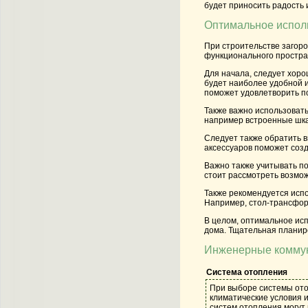
будет приносить радость 
Оптимальное испол
При строительстве загор
функционального простра
Для начала, следует хоро
будет наиболее удобной и 
поможет удовлетворить п
Также важно использоват
например встроенные шкаф
Следует также обратить 
аксессуаров поможет созд
Важно также учитывать по
стоит рассмотреть возмож
Также рекомендуется исп
Например, стол-трансформ
В целом, оптимальное ис
дома. Тщательная планир
Инженерные комму
Система отопления
При выборе системы ото
климатические условия 
систем отопления могут 