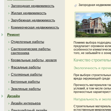
Загородная недвижим
Загородная недвижимость
Жилая недвижимость
Зарубежная недвижимость
Коммерческая недвижимость
Ремонт
Отделочные работы
Помимо выбора подходящ
предлагает огромное кол
Сантехнические работы,
особенности климатическ
сантехника
того, не забывайте о зон
Кровельные работы, кровля
Качество строител
Фасадные работы
Экологичность и прочн
Столярные работы
При выборе строительных
вреда окружающей среде и
Бетонные работы
Прочность материалов та
Земляные работы
условий, в том числе сил
прочностные характеристи
Дизайн
Натуральность и эколо
Дизайн интерьера
Строительные материалы 
естественным микроклимат
Ландшафтный дизайн