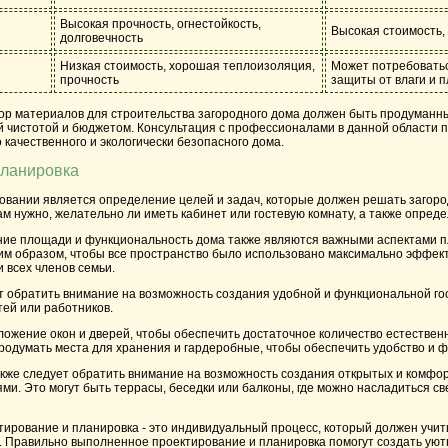
Высокая прочность, огнестойкость,
Высокая стоимость,
долговечность
Низкая стоимость, хорошая теплоизоляция,
Может потребовать
ы
прочность
защиты от влаги и 
бор материалов для строительства загородного дома должен быть продуманн
ой чистотой и бюджетом. Консультация с профессионалами в данной области 
 качественного и экологически безопасного дома.
планировка
овании является определение целей и задач, которые должен решать загоро
ам нужно, желательно ли иметь кабинет или гостевую комнату, а также опреде
ие площади и функциональность дома также являются важными аспектами п
им образом, чтобы все пространство было использовано максимально эффек
 всех членов семьи.
 обратить внимание на возможность создания удобной и функциональной гос
тей или работников.
ложение окон и дверей, чтобы обеспечить достаточное количество естестве
родумать места для хранения и гардеробные, чтобы обеспечить удобство и ф
акже следует обратить внимание на возможность создания открытых и комфо
ями. Это могут быть террасы, беседки или балконы, где можно насладиться с
тирование и планировка - это индивидуальный процесс, который должен учи
. Правильно выполненное проектирование и планировка помогут создать ую