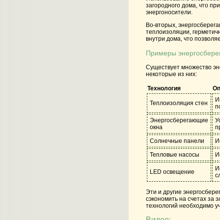
загородного дома, что пр
энергоносители.
Во-вторых, энергосберег
теплоизоляции, герметич
внутри дома, что позволя
Примеры энергосбере
Существует множество эне
некоторые из них:
Технология
Оп
И
Теплоизоляция стен
п
Энергосберегающие
У
окна
п
Солнечные панели
И
Тепловые насосы
И
И
LED освещение
с
Эти и другие энергосбере
сэкономить на счетах за 
технологий необходимо у
Видео: