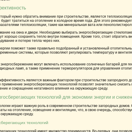
фективность
оторый нужно обратить внимание при строительстве, является теплоизоляци
 будет тратиться на отопление в холодное время года. Для этого рекомендуе
казателями теплоизоляции, такие как минеральная вата или пенополистирол
имание на окна и двери. Необходимо выбирать энергосберегающие стеклопак
ут хорошо сохранять тепло внутри помещения. Кроме того, стоит обратить в
одувание и потерю тепла через них.
нергии поможет также правильно подобранный и установленный отопительн
ременные системы, которые позволяют регулировать температуру и вентил
энергосбережению могут включать использование солнечных батарей для ген
диодных ламп, а также применение терморегуляторов для управления отопит
 эффективность является важным фактором при строительстве загородного 
е применение энергосберегающих технологий позволят значительно снизить п
ление и сокращению негативного влияния на окружающую среду.
госберегающих технологий для экономии энергии и снижен
логии играют важную роль в современном строительстве загородных домов. 
аты на отопление, освещение и вентиляцию, что, в свою очередь, способств
а окружающую среду.
сберегающих технологий
регающих технологий имеет множество преимуществ. Во-первых, они позвол