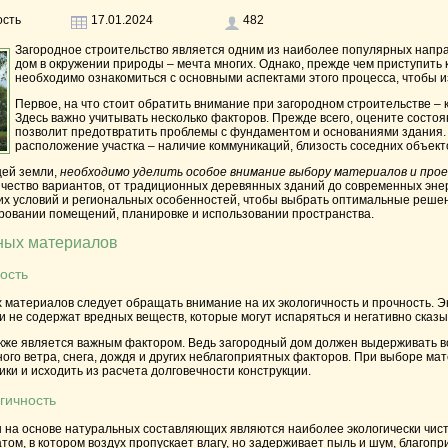
ость
17.01.2024
482
Загородное строительство является одним из наиболее популярных напр
дом в окружении природы – мечта многих. Однако, прежде чем приступить 
необходимо ознакомиться с основными аспектами этого процесса, чтобы 
Первое, на что стоит обратить внимание при загородном строительстве – 
Здесь важно учитывать несколько факторов. Прежде всего, оцените состоя
позволит предотвратить проблемы с фундаментом и основаниями здания.
расположение участка – наличие коммуникаций, близость соседних объект
ей земли,
необходимо уделить особое внимание выбору материалов и прое
ичество вариантов, от традиционных деревянных зданий до современных эне
их условий и региональных особенностей, чтобы выбрать оптимальные решен
ировании помещений, планировке и использовании пространства.
ьных материалов
ость
 материалов следует обращать внимание на их экологичность и прочность. Э
 не содержат вредных веществ, которые могут испаряться и негативно сказы
кже является важным фактором. Ведь загородный дом должен выдерживать в
ьного ветра, снега, дождя и других неблагоприятных факторов. При выборе ма
ки и исходить из расчета долговечности конструкции.
гичность
на основе натуральных составляющих являются наиболее экологически чис
ом, в котором воздух пропускает влагу, но задерживает пыль и шум, благопр