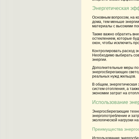
Энергетическая эф
Основным вопросом, на к
дома, тем меньше энергии
материалы с высокими по
Также важно обратить вн
остеклением, которые буд
окон, чтобы исключить пр
Контролировать расход э
Необходимо выбирать сов
энергии.
Дополнительные меры по 
энергосберегающих свето
реальных нужд жильцов.
В общем, энергетическая
систем отопления, а такж
экономии затрат на отоп
Использование энер
Энергосберегающие техно
энергопотребление и затр
экологической нагрузки н
Преимущества энерго
Использование энергосбе