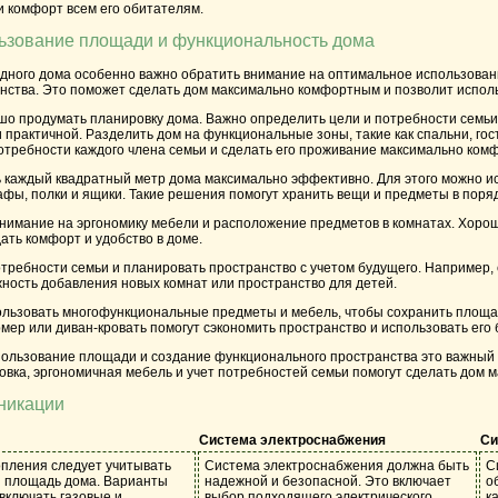
и комфорт всем его обитателям.
ьзование площади и функциональность дома
одного дома особенно важно обратить внимание на оптимальное использован
нства. Это поможет сделать дом максимально комфортным и позволит исполь
шо продумать планировку дома. Важно определить цели и потребности семьи,
практичной. Разделить дом на функциональные зоны, такие как спальни, гости
отребности каждого члена семьи и сделать его проживание максимально ком
ь каждый квадратный метр дома максимально эффективно. Для этого можно и
ы, полки и ящики. Такие решения помогут хранить вещи и предметы в поряд
внимание на эргономику мебели и расположение предметов в комнатах. Хоро
ать комфорт и удобство в доме.
требности семьи и планировать пространство с учетом будущего. Например, 
ность добавления новых комнат или пространство для детей.
ользовать многофункциональные предметы и мебель, чтобы сохранить площа
ер или диван-кровать помогут сэкономить пространство и использовать его
пользование площади и создание функционального пространства это важный 
овка, эргономичная мебель и учет потребностей семьи помогут сделать дом
никации
Система электроснабжения
Си
пления следует учитывать
Система электроснабжения должна быть
С
и площадь дома. Варианты
надежной и безопасной. Это включает
о
включать газовые и
выбор подходящего электрического
к