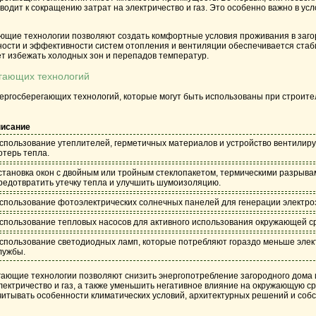
иводит к сокращению затрат на электричество и газ. Это особенно важно в ус
ающие технологии позволяют создать комфортные условия проживания в заго
ности и эффективности систем отопления и вентиляции обеспечивается ста
ет избежать холодных зон и перепадов температур.
гающих технологий
ргосберегающих технологий, которые могут быть использованы при строител
исание
спользование утеплителей, герметичных материалов и устройство вентили
отерь тепла.
становка окон с двойным или тройным стеклопакетом, термическими разрывам
редотвратить утечку тепла и улучшить шумоизоляцию.
спользование фотоэлектрических солнечных панелей для генерации электроэ
спользование тепловых насосов для активного использования окружающей с
спользование светодиодных ламп, которые потребляют гораздо меньше элек
лужбы.
гающие технологии позволяют снизить энергопотребление загородного дома и
электричество и газ, а также уменьшить негативное влияние на окружающую ср
читывать особенности климатических условий, архитектурных решений и соб