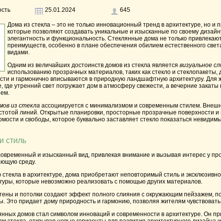
ость
25.01.2024
645
Дома из стекла
– это не только инновационный тренд в архитектуре, но и 
которые позволяют создавать уникальные и изысканные по своему дизай
элегантность и функциональность. Стеклянные дома не только привлекают
преимуществ, особенно в плане обеспечения обилием естественного св
видами.
Одним из величайших достоинств домов из стекла является
визуальное с
использованию прозрачных материалов, таких как стекло и стеклопакеты, 
ти и гармонично вписываются в природную ландшафтную архитектуру. Для ж
 где утренний свет погружает дом в атмосферу свежести, а вечерние закат
ем.
мов из стекла
ассоциируется с минимализмом и современным стилем. Внешн
истотой линий. Открытые планировки, просторные прозрачные поверхности и
ости и свободы, которое буквально заставляет стекло показаться невидимы
и стиль
временный и изысканный вид, привлекая внимание и вызывая интерес у прох
ающую среду.
стекла в архитектуре, дома приобретают неповторимый стиль и эксклюзивно
уры, которые невозможно реализовать с помощью других материалов.
тены и потолки создают эффект полного слияния с окружающим пейзажем, п
. Это придает дому природность и гармонию, позволяя жителям чувствовать 
нных домов стал символом инноваций и современности в архитектуре. Он пр