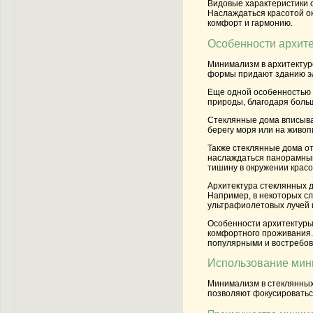
Видовые характеристики 
Наслаждаться красотой о
комфорт и гармонию.
Особенности архит
Минимализм в архитектур
формы придают зданию эл
Еще одной особенностью 
природы, благодаря боль
Стеклянные дома вписываю
берегу моря или на живо
Также стеклянные дома о
наслаждаться панорамным
тишину в окружении красо
Архитектура стеклянных 
Например, в некоторых с
ультрафиолетовых лучей 
Особенности архитектуры
комфортного проживания.
популярными и востребо
Использование ми
Минимализм в стеклянных
позволяют фокусироваться