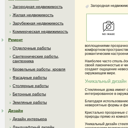
Загородная недвижим
Загородная недвижимость
Жилая недвижимость
Зарубежная недвижимость
Коммерческая недвижимость
Ремонт
воплощениями прозрачнос
Отделочные работы
комфортном пространстве,
романтическим настроени
Сантехнические работы,
сантехника
Наиболее часто
стиль до
своей лаконичностью и ч
Кровельные работы, кровля
создают ощущение невесом
окружающем мире.
Фасадные работы
Уникальный дизайн 
Столярные работы
Стеклянные дома имеют со
Бетонные работы
интегрированное в окруж
Благодаря использованию 
Земляные работы
невероятные формы и фиг
Дизайн
Кристально прозрачные с
природы прямо из комнаты
Дизайн интерьера
Уникальный дизайн стекля
Ландшафтный дизайн