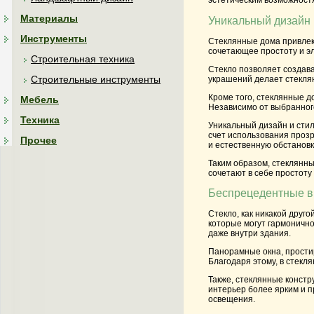
эстетическим возможностя
Материалы
Уникальный дизайн 
Инструменты
Стеклянные дома привлек
сочетающее простоту и эл
Строительная техника
Стекло позволяет создава
Строительные инструменты
украшений делает стекля
Кроме того, стеклянные д
Мебель
Независимо от выбранного
Техника
Уникальный дизайн и сти
счет использования прозр
Прочее
и естественную обстановк
Таким образом, стеклянн
сочетают в себе простоту
Беспрецедентные в
Стекло, как никакой друг
которые могут гармоничн
даже внутри здания.
Панорамные окна, прости
Благодаря этому, в стек
Также, стеклянные констр
интерьер более ярким и п
освещения.