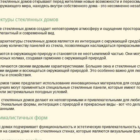
стеклянных домов открывают перед жителями новые возможности и переосм
кружающего мира, находясь внутри собственного дома - это несомненно нез
ектуры стеклянных домов
е стеклянных домов создает неповторимую атмосферу и ощущение простора.
егантный и современный вид.
архитектуры стеклянных домов является их интеграция с окружающей средо
шому количеству панелей из стекла, позволяющих наслаждаться прекрасными
тся в окружающую природу и становятся ее неотъемлемой частью. Они могут
писных холмах, создавая гармонию с окружающей природой.
тличаются своими видовыми характеристиками. Большие окна и стеклянные 
и видами и восхищаться окружающей природой. Это особенно важно для л
ты и спокойствия.
домов также предлагает использование инновационных материалов для созда
лучаях могут применяться специальные стеклянные панели, которые имеют 
или экстремальных погодных условий.
 стеклянных домов делают их неповторимыми и привлекательными для люби
 Уникальные формы, интеграция с природой и прекрасные виды - вот что дел
ванными.
нималистичных форм
 домах подчеркивает функциональность и эстетическую привлекательность 
 на самом доме и его стеклянных стенах, которые являются визуальным фоку