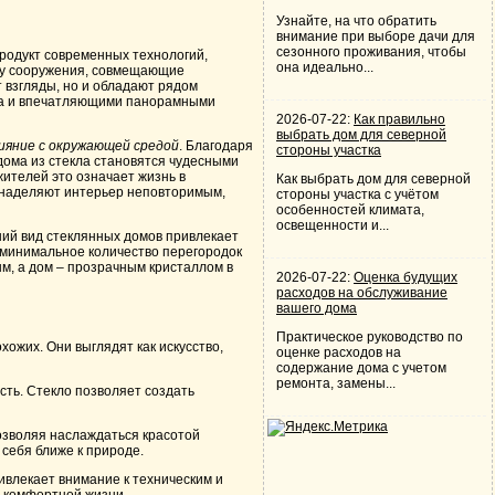
Узнайте, на что обратить
внимание при выборе дачи для
сезонного проживания, чтобы
продукт современных технологий,
она идеально...
ну сооружения, совмещающие
 взгляды, но и обладают рядом
ета и впечатляющими панорамными
2026-07-22:
Как правильно
выбрать дом для северной
лияние с окружающей средой
. Благодаря
стороны участка
дома из стекла становятся чудесными
ителей это означает жизнь в
Как выбрать дом для северной
ы наделяют интерьер неповторимым,
стороны участка с учётом
особенностей климата,
освещенности и...
ий вид стеклянных домов привлекает
 минимальное количество перегородок
м, а дом – прозрачным кристаллом в
2026-07-22:
Оценка будущих
расходов на обслуживание
вашего дома
Практическое руководство по
ожих. Они выглядят как искусство,
оценке расходов на
содержание дома с учетом
ремонта, замены...
сть. Стекло позволяет создать
озволяя наслаждаться красотой
себя ближе к природе.
ивлекает внимание к техническим и