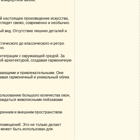
и комфортной жизни.
й настоящее произведение искусства,
ыглядят свежо, современно и необычно.
ый вид. Отсутствие лишних деталей и
тического до классического и ретро.
но.
нтеграции с окружающей средой. За
ей архитектурой, создавая гармоничную
ивающими и привлекательными. Они
давая гармоничный и уникальный облик.
пользованию большого количества окон,
лаждаться живописными пейзажами
тренним и внешним пространством.
 помещений. Это не только делает
т может быть использован для