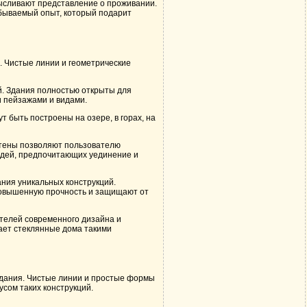
ысливают представление о проживании.
абываемый опыт, который подарит
 Чистые линии и геометрические
й. Здания полностью открыты для
 пейзажами и видами.
 быть построены на озере, в горах, на
стены позволяют пользователю
юдей, предпочитающих уединение и
ния уникальных конструкций.
повышенную прочность и защищают от
телей современного дизайна и
ает стеклянные дома такими
здания. Чистые линии и простые формы
сом таких конструкций.