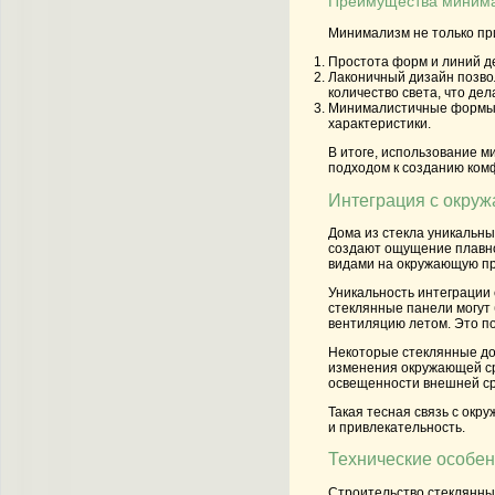
Преимущества минима
Минимализм не только при
Простота форм и линий д
Лаконичный дизайн позво
количество света, что де
Минималистичные формы 
характеристики.
В итоге, использование 
подходом к созданию ком
Интеграция с окру
Дома из стекла уникальны
создают ощущение плавно
видами на окружающую пр
Уникальность интеграции
стеклянные панели могут
вентиляцию летом. Это п
Некоторые стеклянные до
изменения окружающей ср
освещенности внешней с
Такая тесная связь с окр
и привлекательность.
Технические особен
Строительство стеклянных