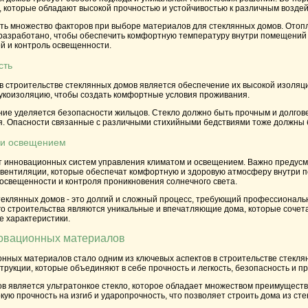
, которые обладают высокой прочностью и устойчивостью к различным воздей
ать множество факторов при выборе материалов для стеклянных домов. Отоп
разработано, чтобы обеспечить комфортную температуру внутри помещений в
й и контроль освещенности.
сть
 в строительстве стеклянных домов является обеспечение их высокой изоля
вукоизоляцию, чтобы создать комфортные условия проживания.
ание уделяется безопасности жильцов. Стекло должно быть прочным и долго
я. Опасности связанные с различными стихийными бедствиями тоже должны 
 и освещением
 инновационных систем управления климатом и освещением. Важно предус
 вентиляции, которые обеспечат комфортную и здоровую атмосферу внутри п
освещенности и контроля проникновения солнечного света.
стеклянных домов - это долгий и сложный процесс, требующий профессионал
го строительства являются уникальные и впечатляющие дома, которые сочет
 характеристики.
овационных материалов
нных материалов стало одним из ключевых аспектов в строительстве стекл
трукции, которые объединяют в себе прочность и легкость, безопасность и п
в является ультратонкое стекло, которое обладает множеством преимуществ
кую прочность на изгиб и ударопрочность, что позволяет строить дома из сте