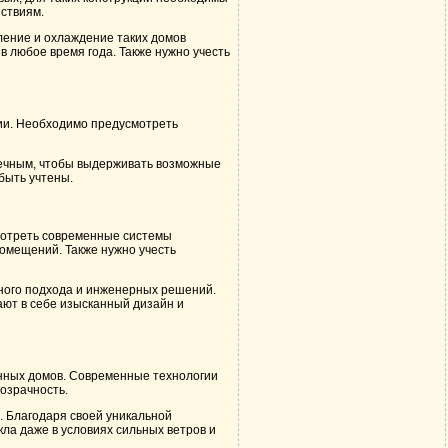
ствиям.
ление и охлаждение таких домов
 любое время года. Также нужно учесть
ции. Необходимо предусмотреть
вечным, чтобы выдерживать возможные
быть учтены.
мотреть современные системы
омещений. Также нужно учесть
ьного подхода и инженерных решений.
ают в себе изысканный дизайн и
янных домов. Современные технологии
розрачность.
. Благодаря своей уникальной
кла даже в условиях сильных ветров и