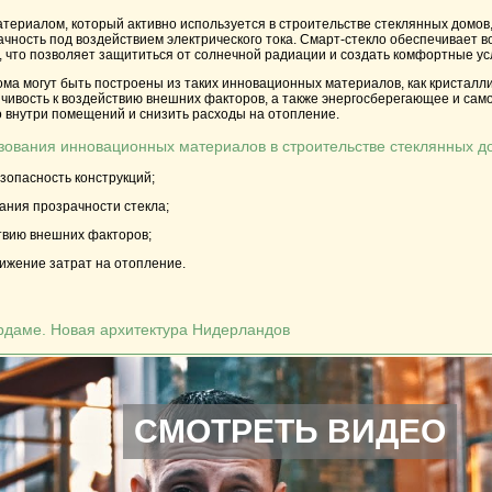
ериалом, который активно используется в строительстве стеклянных домов,
чность под воздействием электрического тока. Смарт-стекло обеспечивает 
 что позволяет защититься от солнечной радиации и создать комфортные у
ома могут быть построены из таких инновационных материалов, как кристалли
йчивость к воздействию внешних факторов, а также энергосберегающее и са
о внутри помещений и снизить расходы на отопление.
ования инновационных материалов в строительстве стеклянных д
езопасность конструкций;
ания прозрачности стекла;
ствию внешних факторов;
ижение затрат на отопление.
ердаме. Новая архитектура Нидерландов
СМОТРЕТЬ ВИДЕО