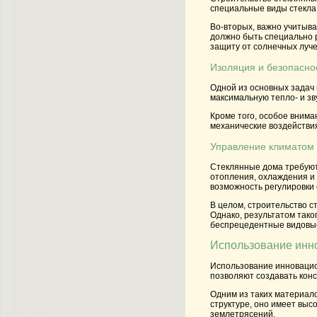
специальные виды стекла
Во-вторых, важно учитыв
должно быть специально 
защиту от солнечных луче
Изоляция и безопасно
Одной из основных задач
максимальную тепло- и з
Кроме того, особое вним
механические воздействи
Управление климатом
Стеклянные дома требуют
отопления, охлаждения и
возможность регулировки 
В целом, строительство 
Однако, результатом тако
беспрецедентные видовые
Использование инн
Использование инновацио
позволяют создавать конс
Одним из таких материало
структуре, оно имеет высо
землетрясений.