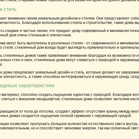
м стекла, открывая новые горизонты для развития архитектурного дизайна 
и стиль
ают внимание своим уникальным дизайном и стилем. Они представляют собо
егантность. Благодаря использованию стекла в строительстве, такие дома в
ть гладкие и чистые линии, что придает дому современный и минималистичн
нный дом очень стильным и элегантным.
ома могут быть выполнены в различных стилях - от современного и минималис
 стиля, стеклянный дом всегда будет выглядеть привлекательно и оригиналь
ль стеклянных домов также привлекают внимание благодаря их возможности и
ачных стен и окон, стеклянные дома могут сливаться с природой и окружающ
у.
ые дома предлагают уникальный дизайн и стиль, которые делают их завораж
 и элегантность, а также способны интегрироваться в окружающую среду, соз
идовые характеристики
ой материал, способно создать ощущение единства с природой. Благодаря ис
о слиться с внешним ландшафтом, стеклянные дома позволяют жителям нас
рающиеся от пола до потолка, создают эффект отсутствия границ между вну
лянных домах создается ощущение полной гармонии с окружающей средой.
укции позволяют пропускать большое количество естественного света внутрь
ривлекательным, но и способствует экономии энергии, так как солнечный све