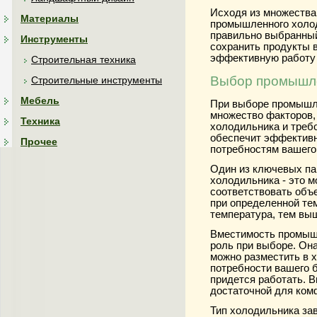
Исходя из множества
Материалы
промышленного холод
правильно выбранный
Инструменты
сохранить продукты 
эффективную работу 
Строительная техника
Выбор промышл
Строительные инструменты
Мебель
При выборе промышл
множество факторов, 
Техника
холодильника и треб
обеспечит эффективн
Прочее
потребностям вашего
Один из ключевых п
холодильника - это 
соответствовать объ
при определенной те
температура, тем вы
Вместимость промышл
роль при выборе. Он
можно разместить в 
потребности вашего б
придется работать. 
достаточной для ком
Тип холодильника зав