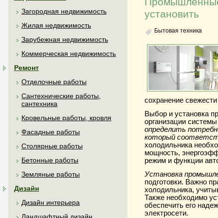
Промышленные 
Загородная недвижимость
установить
Жилая недвижимость
Бытовая техника
Зарубежная недвижимость
Коммерческая недвижимость
Ремонт
Отделочные работы
Сантехнические работы,
сохранение свежести 
сантехника
Выбор и установка п
Кровельные работы, кровля
организации системы
определить потребно
Фасадные работы
который соответст
холодильника необхо
Столярные работы
мощность, энергоэфф
Бетонные работы
режим и функции авт
Установка промышле
Земляные работы
подготовки. Важно п
Дизайн
холодильника, учитыв
Также необходимо ус
Дизайн интерьера
обеспечить его надеж
электросети.
Ландшафтный дизайн