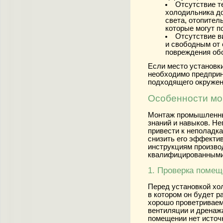
Отсутствие т
холодильника д
света, отопител
которые могут по
Отсутствие в
и свободным от 
повреждения об
Если место установк
необходимо предприн
подходящего окружен
Особенности мо
Монтаж промышленны
знаний и навыков. Н
привести к неполадк
снизить его эффекти
инструкциям произво
квалифицированными
1. Проверка поме
Перед установкой хо
в котором он будет 
хорошо проветривае
вентиляции и дренажа
помещении нет источн