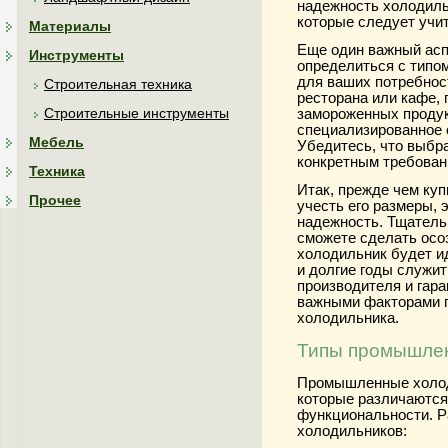
надежность холодиль
которые следует учит
Материалы
Еще один важный асп
Инструменты
определиться с типо
для ваших потребнос
Строительная техника
ресторана или кафе,
Строительные инструменты
замороженных продук
специализированное 
Мебель
Убедитесь, что выбр
конкретным требован
Техника
Итак, прежде чем ку
Прочее
учесть его размеры, 
надежность. Тщатель
сможете сделать осо
холодильник будет и
и долгие годы служит
производителя и гар
важными факторами п
холодильника.
Типы промышле
Промышленные холод
которые различаются
функциональности. 
холодильников: