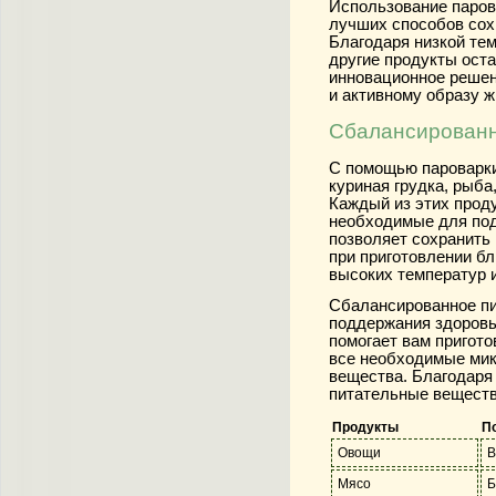
Использование паров
лучших способов сох
Благодаря низкой тем
другие продукты оста
инновационное решени
и активному образу ж
Сбалансированн
С помощью пароварки
куриная грудка, рыба
Каждый из этих прод
необходимые для под
позволяет сохранить 
при приготовлении бл
высоких температур и
Сбалансированное пи
поддержания здоровь
помогает вам пригот
все необходимые мик
вещества. Благодаря
питательные веществ
Продукты
П
Овощи
В
Мясо
Б