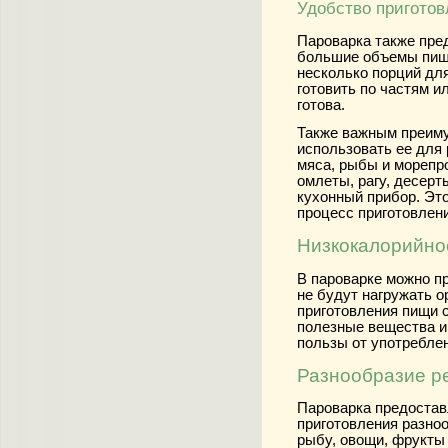
Удобство пригото
Пароварка также пре
большие объемы пищи
несколько порций дл
готовить по частям и
готова.
Также важным преиму
использовать ее для 
мяса, рыбы и морепро
омлеты, рагу, десерт
кухонный прибор. Это
процесс приготовлен
Низкокалорийно
В пароварке можно п
не будут нагружать 
приготовления пищи 
полезные вещества и
пользы от употребле
Разнообразие р
Пароварка предостав
приготовления разноо
рыбу, овощи, фрукты 