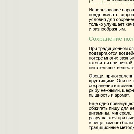
Использование паров
поддерживать здоров
условия для сохране
только улучшает каче
и разнообразным.
Сохранение пол
При традиционном сп
подвергаются воздей
потере многих важны
готовится при низкой
питательных веществ
Овощи, приготовленн
хрустящими. Они не т
сохранении витаминов
рыбу нежными, шеф-п
пышность и аромат.
Еще одно преимущест
обжигать пищу для ее
витамины, минералы 
разрушаются при выс
в пище намного боль
традиционные методы