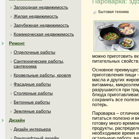
Пароварка: зд
Загородная недвижимость
Бытовая техника
Жилая недвижимость
Зарубежная недвижимость
Коммерческая недвижимость
Ремонт
Отделочные работы
можно приготовить вк
питательных свойств
Сантехнические работы,
сантехника
Основное преимущест
приготовления пищи –
Кровельные работы, кровля
масла и других жиров
Фасадные работы
витамины, микроэлем
разрушаются при тра
Столярные работы
блюда приготавливаю
сохранить все полезн
Бетонные работы
потерь.
Земляные работы
Пароварка – отлично
питаться полезно и в
Дизайн
готовку много времени
продукты, распредели
Дизайн интерьера
необходимое время и
остальную работу, в
Ландшафтный дизайн