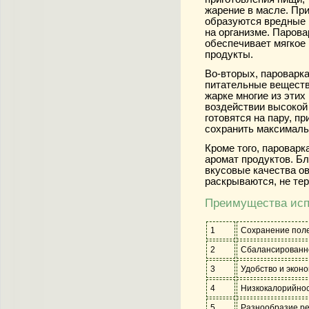
жарение в масле. При
образуются вредные 
на организме. Парова
обеспечивает мягкое
продукты.
Во-вторых, пароварк
питательные веществ
жарке многие из эти
воздействии высокой
готовятся на пару, п
сохранить максималь
Кроме того, пароварк
аромат продуктов. Б
вкусовые качества о
раскрываются, не тер
Преимущества исп
1
Сохранение поле
2
Сбалансированн
3
Удобство и экон
4
Низкокалорийнос
5
Разнообразие ре