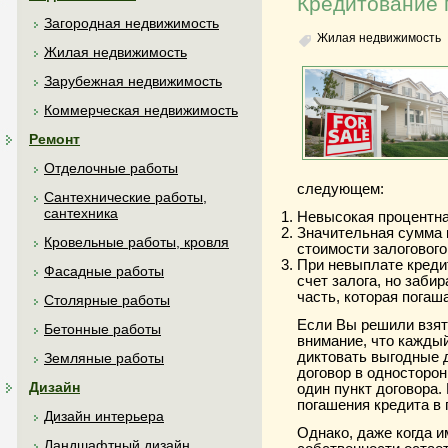
Кредитование 
Загородная недвижимость
Жилая недвижимость
Жилая недвижимость
Зарубежная недвижимость
Коммерческая недвижимость
Ремонт
Отделочные работы
следующем:
Сантехнические работы,
сантехника
Невысокая процентна
Значительная сумма 
Кровельные работы, кровля
стоимости залоговог
При невыплате креди
Фасадные работы
счет залога, но заби
часть, которая погаш
Столярные работы
Если Вы решили взять
Бетонные работы
внимание, что кажды
диктовать выгодные д
Земляные работы
договор в односторон
Дизайн
один пункт договора.
погашения кредита в
Дизайн интерьера
Однако, даже когда и
Ландшафтный дизайн