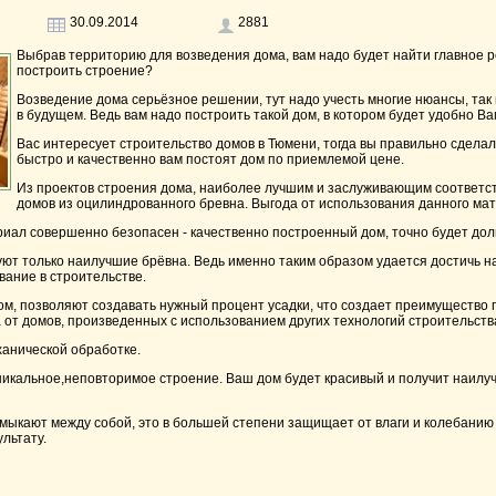
30.09.2014
2881
Выбрав территорию для возведения дома, вам надо будет найти главное ре
построить строение?
Возведение дома серьёзное решении, тут надо учесть многие нюансы, так 
в будущем. Ведь вам надо построить такой дом, в котором будет удобно Ва
Вас интересует строительство домов в Тюмени, тогда вы правильно сделали
быстро и качественно вам постоят дом по приемлемой цене.
Из проектов строения дома, наиболее лучшим и заслуживающим соответс
домов из оцилиндрованного бревна. Выгода от использования данного мат
ериал совершенно безопасен - качественно построенный дом, точно будет до
уют только наилучшие брёвна. Ведь именно таким образом удается достичь н
ание в строительстве.
м, позволяют создавать нужный процент усадки, что создает преимущество 
от домов, произведенных с использованием других технологий строительств
ханической обработке.
никальное,неповторимое строение. Ваш дом будет красивый и получит наилуч
имыкают между собой, это в большей степени защищает от влаги и колебанию
льтату.