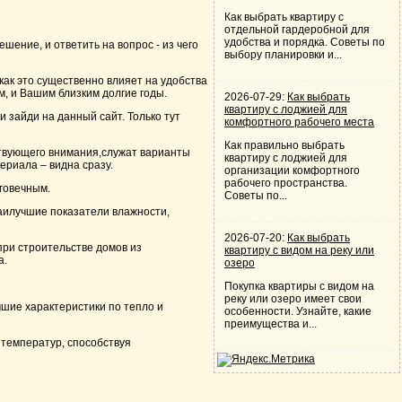
Как выбрать квартиру с
отдельной гардеробной для
удобства и порядка. Советы по
шение, и ответить на вопрос - из чего
выбору планировки и...
как это существенно влияет на удобства
м, и Вашим близким долгие годы.
2026-07-29:
Как выбрать
квартиру с лоджией для
 зайди на данный сайт. Только тут
комфортного рабочего места
Как правильно выбрать
твующего внимания,служат варианты
квартиру с лоджией для
ериала – видна сразу.
организации комфортного
рабочего пространства.
лговечным.
Советы по...
аилучшие показатели влажности,
2026-07-20:
Как выбрать
при строительстве домов из
квартиру с видом на реку или
а.
озеро
Покупка квартиры с видом на
реку или озеро имеет свои
шие характеристики по тепло и
особенности. Узнайте, какие
преимущества и...
 температур, способствуя