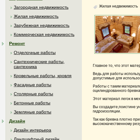
Жилая недвижимость
Загородная недвижимость
Жилая недвижимость
Зарубежная недвижимость
Коммерческая недвижимость
Ремонт
Отделочные работы
Сантехнические работы,
Главное то, что этот мат
сантехника
Ведь для работы использ
Кровельные работы, кровля
допустимые для использов
Фасадные работы
Работы с таким материало
оцилиндрованного бревна 
Столярные работы
Этот материал легок в ме
Бетонные работы
Вы создадите,поистине у
гидроизоляции.
Земляные работы
Так как бревна плотно пр
Дизайн
высококачественному резу
Дизайн интерьера
Ландшафтный дизайн