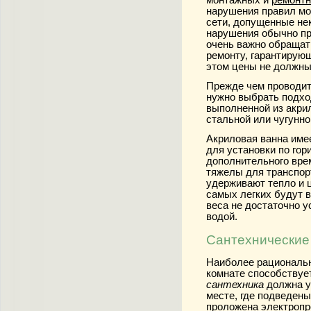
монтажных и
ремонтн
нарушения правил мо
сети, допущенные не
нарушения обычно пр
очень важно обращат
ремонту, гарантирующ
этом цены не должны
Прежде чем проводи
нужно выбрать подхо
выполненной из акри
стальной или чугунно
Акриловая ванна име
для установки по го
дополнительного вре
тяжелы для транспорт
удерживают тепло и ц
самых легких будут в
веса не достаточно 
водой.
Сантехнические
Наиболее рациональн
комнате способству
сантехника
должна у
месте, где подведен
проложена электропро