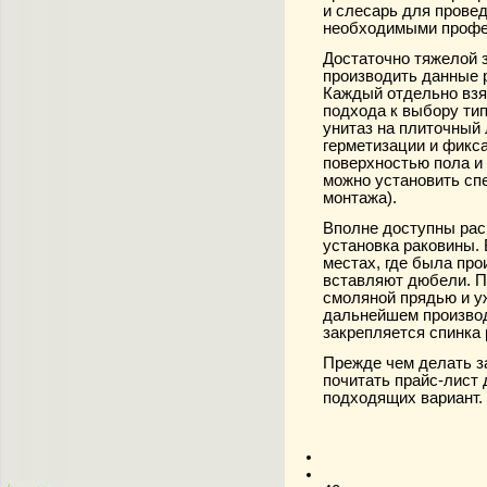
и слесарь для прове
необходимыми профе
Достаточно тяжелой 
производить данные
Каждый отдельно взя
подхода к выбору ти
унитаз на плиточный
герметизации и фикс
поверхностью пола и 
можно установить сп
монтажа).
Вполне доступны расц
установка раковины
.
местах, где была про
вставляют дюбели. П
смоляной прядью и уж
дальнейшем производ
закрепляется спинка
Прежде чем делать за
почитать прайс-лист
подходящих вариант.