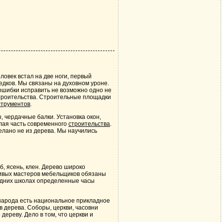
еловек встал на две ноги, первый
едков. Мы связаны на духовном уроне.
ошибки исправить не возможно одно не
строительства. Строительные площадки
струментов
.
пы, чердачные балки. Установка окон,
лая часть современного
строительства
.
делано не из дерева. Мы научились
б, ясень, клен. Дерево широко
ливых мастеров мебельщиков обязаны
редних школах определенные часы
о народа есть национальное прикладное
в дерева. Соборы, церкви, часовни
ереву. Дело в том, что церкви и