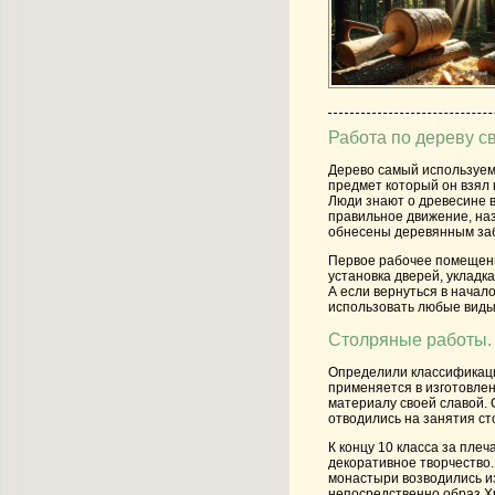
Работа по дереву с
Дерево самый используе
предмет который он взял 
Люди знают о древесине 
правильное движение, на
обнесены деревянным забо
Первое рабочее помещение
установка дверей, укладк
А если вернуться в начало
использовать любые виды
Столряные работы. 
Определили классификацию
применяется в изготовле
материалу своей славой. 
отводились на занятия с
К концу 10 класса за пле
декоративное творчество.
монастыри возводились из
непосредственно образ Хр