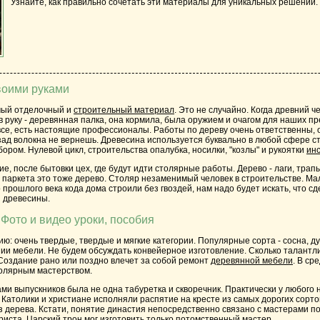
Узнайте, как правильно сочетать эти материалы для уникальных решений.
воими руками
мый отделочный и
строительный материал
. Это не случайно. Когда древний ч
в руку - деревянная палка, она кормила, была оружием и очагом для наших пр
все, есть настоящие профессионалы.
Работы по дереву
очень ответственны, 
зад волокна не вернешь. Древесина используется буквально в любой сфере 
ром. Нулевой цикл, строительства опалубка, носилки, "козлы" и рукоятки
ин
, после бытовки цех, где будут идти
столярные работы
. Дерево - лаги, тра
а паркета это тоже дерево.
Столяр
незаменимый человек в строительстве. Ма
 прошлого века кода дома строили без гвоздей, нам надо будет искать, что с
 древесины.
Фото и видео уроки, пособия
: очень твердые, твердые и мягкие категории. Популярные сорта - сосна, ду
нии мебели. Не будем обсуждать конвейерное изготовление. Сколько талант
Создание рано или поздно влечет за собой ремонт
деревянной мебели
. В с
толярным мастерством.
чами выпускников была не одна табуретка и скворечник. Практически у любог
 Католики и христиане исполняли распятие на кресте из самых дорогих сорто
 дерева. Кстати, понятие династия непосредственно связано с мастерами по д
иста, Царский трон мог изготовить только потомственный мастер.