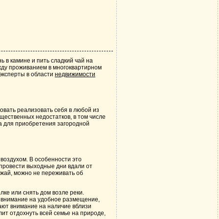
ь в камине и пить сладкий чай на
жду проживанием в многоквартирном
эксперты в области
недвижимости
овать реализовать себя в любой из
ущественных недостатков, в том числе
а
для приобретения загородной
воздухом. В особенности это
 провести выходные дни вдали от
ожай, можно не переживать об
лке или снять дом возле реки.
т внимание на удобное размещение,
ают внимание на наличие вблизи
ит отдохнуть всей семье на природе,