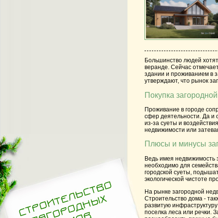
Большинство
людей хотят
веранде. Сейчас отмечае
здании и проживанием в з
утверждают, что рынок за
Покупка загородно
Проживание в городе соп
сфер деятельности. Да и 
из-за суеты и воздействи
недвижимости или затева
Плюсы и минусы за
Ведь имея
недвижимость 
необходимо для семейства
городской суеты, подышат
экологической чистоте пр
На рынке
загородной нед
Строительство дома - та
развитую инфраструктуру
поселка леса или речки. 