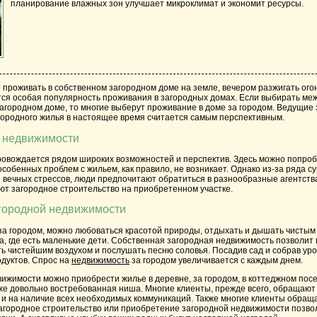
планирование влажных зон улучшает микроклимат и экономит ресурсы.
 проживать в собственном
загородном доме
на земле, вечером разжигать огон
тся особая популярность проживания в загородных домах. Если выбирать ме
агородном доме, то многие выберут проживание в доме за городом. Ведущие 
городного жилья в настоящее время считается самым перспективным.
й недвижимости
ровождается рядом широких возможностей и перспектив. Здесь можно попроб
особенных проблем с жильем, как правило, не возникает. Однако из-за ряда с
я вечных стрессов, люди предпочитают обратиться в разнообразные
агентств
ют загородное строительство на приобретенном участке.
городной недвижимости
за городом,
можно любоваться красотой природы, отдыхать и дышать чистым 
, где есть маленькие дети. Собственная загородная недвижимость позволит
ь чистейшим воздухом и послушать песню соловья. Посадив сад и собрав ур
одуктов. Спрос на
недвижимость
за городом увеличивается с каждым днем.
вижимости
можно приобрести жилье в деревне, за городом, в коттеджном посе
кже довольно востребованная ниша. Многие клиенты, прежде всего, обращаю
 и на наличие всех необходимых коммуникаций. Также многие клиенты обращ
Загородное строительство или приобретение загородной недвижимости позвол