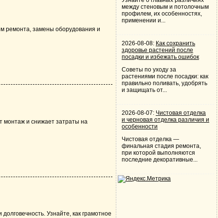
Узнайте о главных различиях
между стеновым и потолочным
профилем, их особенностях,
применении и...
ом ремонта, замены оборудования и
2026-08-08:
Как сохранить
здоровье растений после
посадки и избежать ошибок
Советы по уходу за
растениями после посадки: как
правильно поливать, удобрять
и защищать от...
2026-08-07:
Чистовая отделка
и черновая отделка различия и
т монтаж и снижает затраты на
особенности
Чистовая отделка —
финальная стадия ремонта,
при которой выполняются
последние декоративные...
долговечность. Узнайте, как грамотное