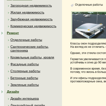
Отделочные работы
Загородная недвижимость
Жилая недвижимость
Зарубежная недвижимость
Коммерческая недвижимость
Ремонт
Отделочные работы
Классы окон подразделяют
Сантехнические работы,
На взгляд их не отличить
сантехника
Однако, эти стекла состоя
Кровельные работы, кровля
Герметик увеличивается п
устойчивы к огню до 90 ми
Фасадные работы
В современное время, без
Столярные работы
потому, что жизнь в боль
Бетонные работы
И эти офисы подразделяют
противопожарные окна, ве
Земляные работы
Дизайн
Дизайн интерьера
Ландшафтный дизайн