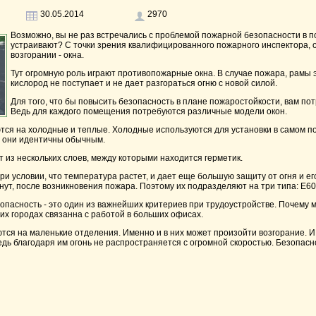
30.05.2014
2970
Возможно, вы не раз встречались с проблемой пожарной безопасности в 
устраивают? С точки зрения квалифицированного пожарного инспектора, 
возгорании - окна.
Тут огромную роль играют противопожарные окна. В случае пожара, рамы э
кислород не поступает и не дает разгораться огню с новой силой.
Для того, что бы повысить безопасность в плане пожаростойкости, вам п
Ведь для каждого помещения потребуются различные модели окон.
ся на холодные и теплые. Холодные используются для установки в самом по
 - они идентичны обычным.
т из нескольких слоев, между которыми находится герметик.
ри условии, что температура растет, и дает еще большую защиту от огня и ег
нут, после возникновения пожара. Поэтому их подразделяют на три типа: Е60 - 
опасность - это один из важнейших критериев при трудоустройстве. Почему
ших городах связанна с работой в больших офисах.
ся на маленькие отделения. Именно и в них может произойти возгорание. И
дь благодаря им огонь не распространяется с огромной скоростью. Безопасно