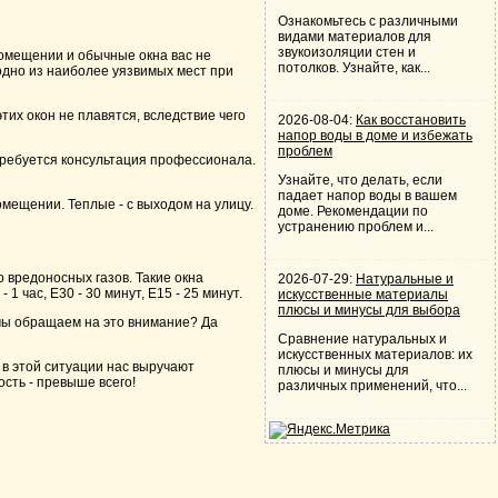
Ознакомьтесь с различными
видами материалов для
звукоизоляции стен и
помещении и обычные окна вас не
потолков. Узнайте, как...
одно из наиболее уязвимых мест при
тих окон не плавятся, вследствие чего
2026-08-04:
Как восстановить
напор воды в доме и избежать
проблем
отребуется консультация профессионала.
Узнайте, что делать, если
падает напор воды в вашем
мещении. Теплые - с выходом на улицу.
доме. Рекомендации по
устранению проблем и...
о вредоносных газов. Такие окна
2026-07-29:
Натуральные и
1 час, Е30 - 30 минут, Е15 - 25 минут.
искусственные материалы
плюсы и минусы для выбора
 мы обращаем на это внимание? Да
Сравнение натуральных и
искусственных материалов: их
 в этой ситуации нас выручают
плюсы и минусы для
сть - превыше всего!
различных применений, что...