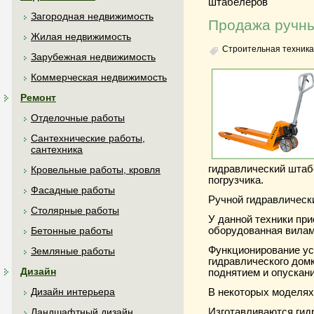
штабелеров
Загородная недвижимость
Продажа ручны
Жилая недвижимость
Строительная техника
Зарубежная недвижимость
Коммерческая недвижимость
Ремонт
Отделочные работы
Сантехнические работы,
сантехника
гидравлический шта
Кровельные работы, кровля
погрузчика.
Фасадные работы
Ручной гидравлическ
Столярные работы
У данной техники при
оборудованная вилам
Бетонные работы
Функционирование ус
Земляные работы
гидравлического дом
Дизайн
поднятием и опускан
Дизайн интерьера
В некоторых моделях
Изготавливаются гид
Ландшафтный дизайн