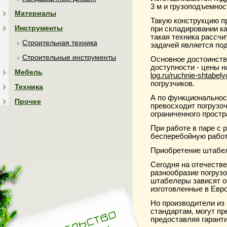
3 м и грузоподъемно
Материалы
Такую конструкцию п
Инструменты
при складировании ка
такая техника рассчи
Строительная техника
задачей является под
Строительные инструменты
Основное достоинство
доступности - цены 
Мебель
log.ru/ruchnie-shtabelyo
погрузчиков.
Техника
А по функциональнос
Прочее
превосходит погрузоч
ограниченного простр
При работе в паре с 
бесперебойную работ
Приобретение штабе
Сегодня на отечеств
разнообразие погрузо
штабелеры зависят от
изготовленные в Евро
Но производители из
стандартам, могут пр
предоставляя гаранти