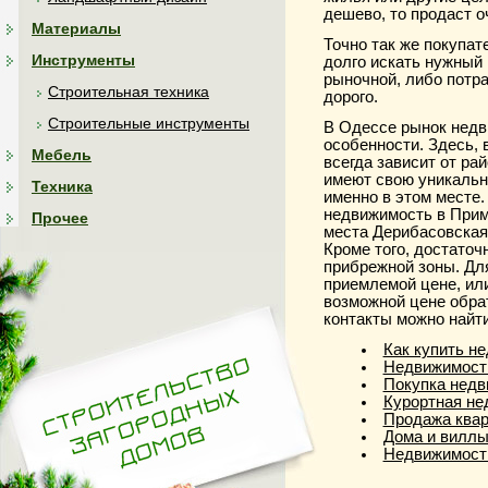
дешево, то продаст о
Материалы
Точно так же покупат
Инструменты
долго искать нужный 
рыночной, либо потр
Строительная техника
дорого.
Строительные инструменты
В Одессе рынок недв
особенности. Здесь, 
Мебель
всегда зависит от ра
имеют свою уникальн
Техника
именно в этом месте
недвижимость в Прим
Прочее
места Дерибасовская
Кроме того, достаточ
прибрежной зоны. Дл
приемлемой цене, ил
возможной цене обрат
контакты можно найти з
Как купить н
Недвижимость
Покупка недв
Курортная не
Продажа квар
Дома и виллы
Недвижимость