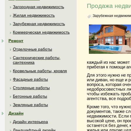
Продажа недви
Загородная недвижимость
Жилая недвижимость
Зарубежная недвижим
Зарубежная недвижимость
Коммерческая недвижимость
Ремонт
Отделочные работы
Сантехнические работы,
каждый из нас может 
сантехника
прибегая к помощи аг
Кровельные работы, кровля
Для этого нужно не п
Фасадные работы
или диван, но еще и 
вопроса, которая оче
Столярные работы
недобросовестных лю
чтобы избежать проб
Бетонные работы
агентства, все подро
Земляные работы
Кроме того, что нуж
документов, также сл
Дизайн
недвижимости. Если 
высокой цене, он про
Дизайн интерьера
останется без денег,
жилья или другие це
Ландшафтный дизайн