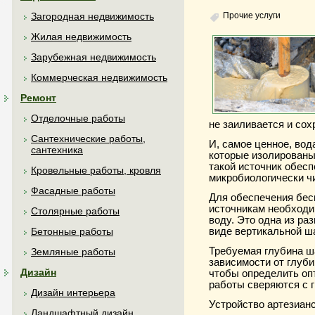
Прочие услуги
Загородная недвижимость
Жилая недвижимость
Зарубежная недвижимость
Коммерческая недвижимость
Ремонт
Отделочные работы
не заиливается и со
Сантехнические работы,
И, самое ценное, вод
сантехника
которые изолированы
такой источник обес
Кровельные работы, кровля
микробиологически ч
Фасадные работы
Для обеспечения бес
источникам необходи
Столярные работы
воду. Это одна из ра
виде вертикальной ш
Бетонные работы
Требуемая глубина ша
Земляные работы
зависимости от глуби
Дизайн
чтобы определить оп
работы сверяются с г
Дизайн интерьера
Устройство артезианс
Ландшафтный дизайн