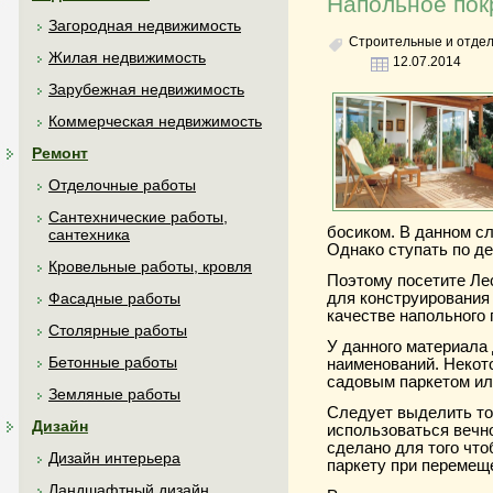
Напольное пок
Загородная недвижимость
Строительные и отде
Жилая недвижимость
12.07.2014
Зарубежная недвижимость
Коммерческая недвижимость
Ремонт
Отделочные работы
Сантехнические работы,
босиком. В данном с
сантехника
Однако ступать по де
Кровельные работы, кровля
Поэтому посетите Ле
для конструирования
Фасадные работы
качестве напольного
Столярные работы
У данного материала
Бетонные работы
наименований. Некот
садовым паркетом ил
Земляные работы
Следует выделить то,
Дизайн
использоваться вечн
сделано для того что
Дизайн интерьера
паркету при перемещ
Ландшафтный дизайн