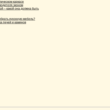
лическом каркасе
водителя эконом
ой – какой она должна быть
ыбрать кухонную мебель?
ка печей и каминов