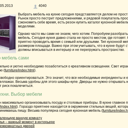
05.2013
4040
Выбрать мебель на кухню сегодня представляется делом не прост
Рынок просто пестрит предложениями, и рядовой покупатель прост
сэкономить себе время, есть резон купить каталог кухонной мебе
моделями.
Однако часто мы сами не знаем, чего хотим. Попробуем разобрать
мебель
. Сегодня кухня давно стала не просто местом, где готовят.
приятно проводить время с семьей или друзьями. Тип кухонной м
размером площади. Важно при этом учитывать, что в кухне будут 
должны вписываться в интерьер и не перегружать пространство.
 мебель сами
ильно и уютно необходимо позаботиться о креативном освещении. Свет играе
ю (
furniture/index.html
).
 свободно ориентироваться. Это значит, что все необходимые ингредиенты и 
теллажах. Весьма удобны для этого шкафы-купе. Дверцы не нужно открывать 
 риск покалечиться.
ухни. Выбор мебели
 максимально организовывать посуду и столовые приборы. В кухне главное 
e/index.html
). Гораздо приятнее находится в окружении стильных вещей, котор
ринимаешь пищу. Весьма популярна сегодня кухонная мебель (
furniture/index.h
маленькую ванную комнату
лья – важный момент в интерьере
межкомнатных дверей