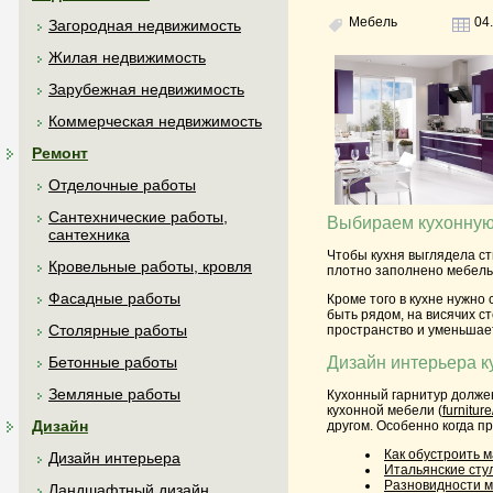
Мебель
04.
Загородная недвижимость
Жилая недвижимость
Зарубежная недвижимость
Коммерческая недвижимость
Ремонт
Отделочные работы
Сантехнические работы,
Выбираем кухонную
сантехника
Чтобы кухня выглядела ст
Кровельные работы, кровля
плотно заполнено мебель
Фасадные работы
Кроме того в кухне нужно
быть рядом, на висячих с
Столярные работы
пространство и уменьшает
Дизайн интерьера к
Бетонные работы
Земляные работы
Кухонный гарнитур должен
кухонной мебели (
furnitur
Дизайн
другом. Особенно когда п
Как обустроить 
Дизайн интерьера
Итальянские сту
Разновидности 
Ландшафтный дизайн