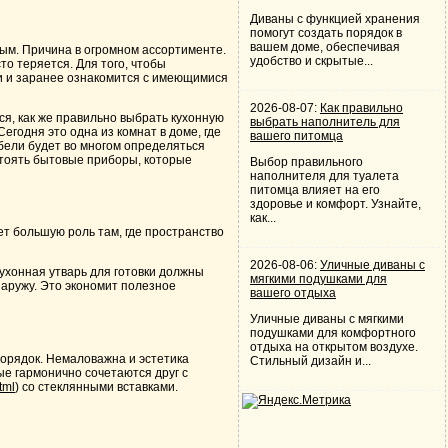
Диваны с функцией хранения
помогут создать порядок в
вашем доме, обеспечивая
ым. Причина в огромном ассортименте.
удобство и скрытые...
о теряется. Для того, чтобы
ли и заранее ознакомится с имеющимися
2026-08-07:
Как правильно
ся, как же правильно
выбрать кухонную
выбрать наполнитель для
 Сегодня это одна из комнат в доме, где
вашего питомца
ебели будет во многом определяться
стоять бытовые приборы, которые
Выбор правильного
наполнителя для туалета
питомца влияет на его
здоровье и комфорт. Узнайте,
как...
т большую роль там, где пространство
2026-08-06:
Уличные диваны с
кухонная утварь для готовки должны
мягкими подушками для
наружу. Это экономит полезное
вашего отдыха
Уличные диваны с мягкими
подушками для комфортного
отдыха на открытом воздухе.
порядок. Немаловажна и эстетика
Стильный дизайн и...
ые гармонично сочетаются друг с
tml
) со стеклянными вставками.