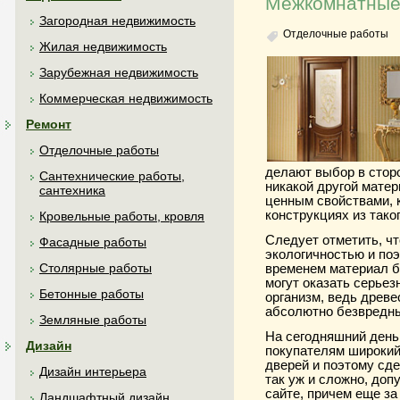
Межкомнатные
Загородная недвижимость
Отделочные работы
Жилая недвижимость
Зарубежная недвижимость
Коммерческая недвижимость
Ремонт
Отделочные работы
делают выбор в стор
Сантехнические работы,
никакой другой матер
сантехника
ценным свойствами, к
конструкциях из тако
Кровельные работы, кровля
Следует отметить, ч
Фасадные работы
экологичностью и поэ
Столярные работы
временем материал б
могут оказать серьез
Бетонные работы
организм, ведь древе
абсолютно безвредн
Земляные работы
На сегодняшний день
Дизайн
покупателям широки
дверей и поэтому сде
Дизайн интерьера
так уж и сложно, доп
сайте, причем еще за
Ландшафтный дизайн