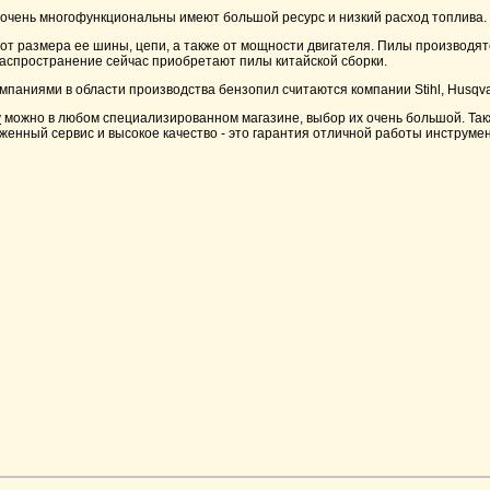
чень многофункциональны имеют большой ресурс и низкий расход топлива.
 от размера ее шины, цепи, а также от мощности двигателя. Пилы производя
распространение сейчас приобретают пилы китайской сборки.
аниями в области производства бензопил считаются компании Stihl, Husqvar
у
можно в любом специализированном магазине, выбор их очень большой. Также
женный сервис и высокое качество - это гарантия отличной работы инструмен