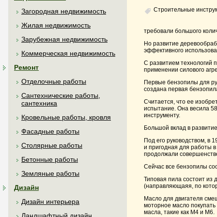
Строительные инстру
Загородная недвижимость
Жилая недвижимость
требовали большого колич
Зарубежная недвижимость
Но развитие деревообра
эффективного использова
Коммерческая недвижимость
С развитием технологий п
Ремонт
применении силового агре
Отделочные работы
Первые бензопилы для ру
создана первая бензопила
Сантехнические работы,
Считается, что ее изобре
сантехника
испытание. Она весила 5
инструменту.
Кровельные работы, кровля
Большой вклад в развити
Фасадные работы
Под его руководством, в 
Столярные работы
и пригодная для работы в
продолжали совершенствов
Бетонные работы
Сейчас все бензопилы со
Земляные работы
Типовая пила состоит из 
(направляющаяя, по кото
Дизайн
Масло для двигателя смеш
Дизайн интерьера
моторное масло покупать 
масла, такие как М4 и М6.
Ландшафтный дизайн