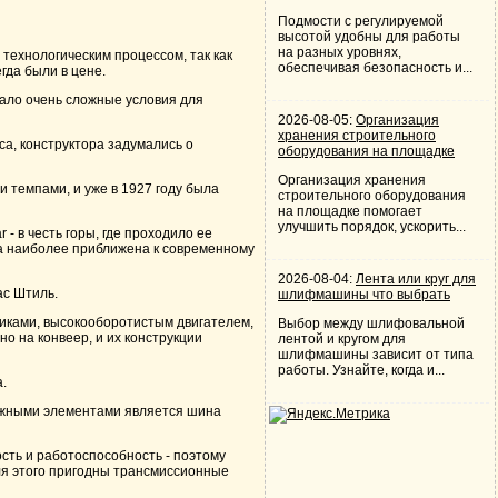
Подмости с регулируемой
высотой удобны для работы
на разных уровнях,
технологическим процессом, так как
обеспечивая безопасность и...
гда были в цене.
ло очень сложные условия для
2026-08-05:
Организация
хранения строительного
а, конструктора задумались о
оборудования на площадке
Организация хранения
темпами, и уже в 1927 году была
строительного оборудования
на площадке помогает
улучшить порядок, ускорить...
 в честь горы, где проходило ее
а наиболее приближена к современному
2026-08-04:
Лента или круг для
ас Штиль.
шлифмашины что выбрать
тиками, высокооборотистым двигателем,
Выбор между шлифовальной
о на конвеер, и их конструкции
лентой и кругом для
шлифмашины зависит от типа
работы. Узнайте, когда и...
.
важными элементами является шина
сть и работоспособность - поэтому
для этого пригодны трансмиссионные