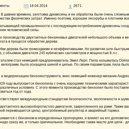
менты
18.04.2014
2671
В давние времена, заготовка древесины и ее обработка были очень сложным 
ества физических затрат. Именно поэтому, хорошие лесорубы и плотники все
батывающей промышленности с последующим потреблением древесины созда
ния человеческой силы.
о производству двухтактных бензиновых двигателей небольшого объема и вес
гата в процессе обработки дерева.
бки дерева были громоздкими и неэффективными. Но развитие шло быстрыми 
, с объемом двигателя 245 кубических сантиметров и мощностью 8 л.с..
тателем стал немецкий предприниматель Эмил Лерп. Пила называлась Dolmar -
8 килограмм, была оснащена шиной и цепью. По своим параметрам, пила был
е и модернизацию бензоинструмента, внес немецкий инженер-механик Андре
1929 году выпускается бензопила с очень хорошими техническими характерис
 различных условиях. С этого момента производство бензопил было поставлен
аться год от года.
ответствуют международным стандартам безопасности, экологичности и шума
двухтактного высокооборотистого двигателя, закрепленного на раме. Также 
рой перемещается цепь), центробежный регулятор и аварийный тормоз.
ивается с бензином в определенных пропорциях, и влияет на его долговечно
надо сразу же, и только оригинальное. Необходимо также масло для цепи - 