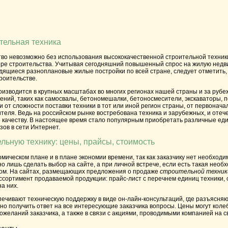
тельная техника
тво
невозможно без использования высококачественной строительной техник
ере строительства. Учитывая сегодняшний повышенный спрос на жилую недви
дящиеся разноплановые жилые постройки по всей стране, следует отметить,
роительстве.
изводится в крупных масштабах во многих регионах нашей страны и за руб
ний, таких как самосвалы, бетономешалки, бетоносмесители, экскаваторы, п
и от сложности поставки техники в тот или иной регион страны, от первонача
теля. Ведь на российском рынке востребована техника и зарубежных, и отеч
о качеству. В настоящее время стало популярным приобретать различные ед
зов в сети Интернет.
ельную технику: цены, прайсы, стоимость
омическом плане и в плане экономии времени, так как заказчику нет необход
о лишь сделать выбор на сайте, а при личной встрече, если есть такая необх
ом. На сайтах, размещающих предложения о продаже
строительной техник
ассортимент продаваемой продукции: прайс-лист с перечнем единиц техники, 
а них.
печивают техническую поддержку в виде он-лайн-консультаций, где разъясн
жно получить ответ на все интересующие заказчика вопросы. Цены могут коле
ожеланий заказчика, а также в связи с акциями, проводимыми компанией на 
менты