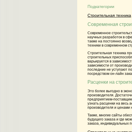
Подкатегории
Строительная техника
Современная строи
Современное строительс
научных разработок в сф
также на постоянно возво
техники в современном ст
Строительная техника
про
строительных приспособле
варьируется в зависимост
зависимости от производи
последние не уступают п
посредством он-лайн зака
Расценки на строит
Это более выгодно в экон
производителя. Достаточн
предприятием-поставщик
узнать расценки на весь 
производителя и ценами н
Также, многие сайты обес
будущего заказа и где мо
заказа, индивидуальных п
Строительные инстру