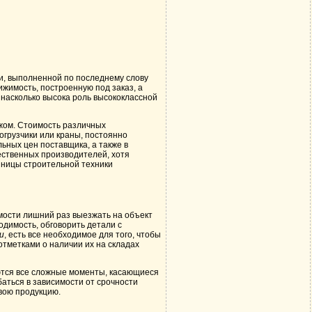
и, выполненной по последнему слову
жимость, построенную под заказ, а
 насколько высока роль высококлассной
ежом. Стоимость различных
огрузчики или краны, постоянно
льных цен поставщика, а также в
ественных производителей, хотя
иницы строительной техники
имости лишний раз выезжать на объект
одимость, обговорить детали с
и
, есть все необходимое для того, чтобы
отметками о наличии их на складах
яются все сложные моменты, касающиеся
баться в зависимости от срочности
свою продукцию.