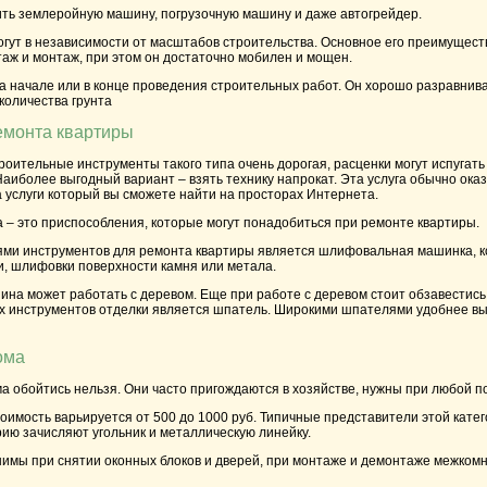
ить землеройную машину, погрузочную машину и даже автогрейдер.
ут в независимости от масштабов строительства. Основное его преимущество
аж и монтаж, при этом он достаточно мобилен и мощен.
а начале или в конце проведения строительных работ. Он хорошо разравнив
оличества грунта
емонта квартиры
роительные инструменты
такого типа очень дорогая, расценки могут испугат
аиболее выгодный вариант – взять технику напрокат. Эта услуга обычно ок
а услуги который вы сможете найти на просторах Интернета.
 – это приспособления, которые могут понадобиться при ремонте квартиры.
ми инструментов для ремонта квартиры является шлифовальная машинка, к
ки, шлифовки поверхности камня или метала.
на может работать с деревом. Еще при работе с деревом стоит обзавестись
х инструментов отделки является шпатель. Широкими шпателями удобнее выр
ома
а обойтись нельзя. Они часто пригождаются в хозяйстве, нужны при любой п
тоимость варьируется от 500 до 1000 руб. Типичные представители этой катег
орию зачисляют угольник и металлическую линейку.
имы при снятии оконных блоков и дверей, при монтаже и демонтаже межкомн