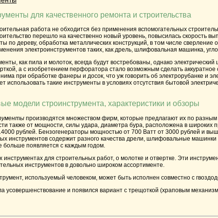
ументы для качественного ремонта и строительства
роительная работа не обходится без применения вспомогательных
строитель
оительство перешло на качественно новый уровень, повысилась скорость вы
оты по дереву, обработка металлических конструкций, в том числе сверление о
менения электроинструментов таких, как дрель, шлифовальная машинка, угл
менты
, как пила и молоток, всегда будут востребованы, однако электрически
рткой, а с изобретением перфоратора стало возможным сделать аккуратное о
има при обработке фанеры и досок, что уж говорить об электрорубанке и эл
т использовать такие инструменты в условиях отсутствия бытовой электриче
вые модели строинструмента, характеристики и обзоры
рументы
производятся множеством фирм, которые предлагают их по разным 
ти также от мощности, силы удара, диаметра бура, расположена в широких п
14000 рублей. Бензогенераторы мощностью от 700 Ватт от 3000 рублей и выш
ных инструментов содержит разного качества дрели, шлифовальные машинки 
е больше появляется с каждым годом.
х инструментах для строительных работ, о молотке и отвертке. Эти инструм
тельных инструментов в довольно широком ассортименте.
трумент
, используемый человеком, может быть исполнен совместно с гвоздод
ла усовершенствование и появился вариант с трещоткой (храповым механизм