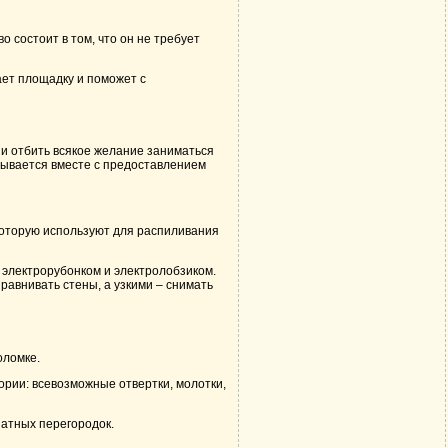
 состоит в том, что он не требует
ает площадку и поможет с
ь и отбить всякое желание заниматься
азывается вместе с предоставлением
оторую используют для распиливания
 электрорубонком и электролобзиком.
авнивать стены, а узкими – снимать
оломке.
ории: всевозможные отвертки, молотки,
атных перегородок.