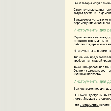
Экскаваторы могут замен
Строительные краны помог
затрат времени на демонт
Бульдозеры используют н
перемещением большого к
Инструменты для р
Строительная техника
,
ст
строительством дальше. Н
работников, прайс-лист н
Инструменты для ремонта
Типичными представителя
труб, снятия старой крас
Также шлифовальная маши
Одним из самых известны
излишки шпаклевки.
Инструменты для д
Без инструментов для дом
Они очень доступны, их с
ломы. Иногда в эту катег
Эти
инструменты
незамен