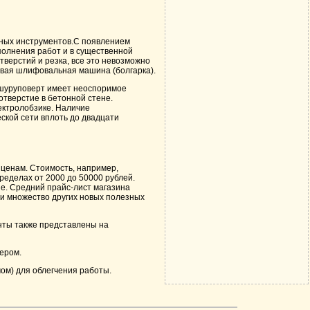
ных инструментов
.С появлением
полнения работ и в существенной
тверстий и резка, все это невозможно
овая шлифовальная машина (болгарка).
й шуруповерт имеет неоспоримое
тверстие в бетонной стене.
ектролобзике. Наличие
ской сети вплоть до двадцати
ценам. Стоимость, например,
ределах от 2000 до 50000 рублей.
е. Средний прайс-лист магазина
и множество других новых полезных
енты также представлены на
ером.
ом) для облегчения работы.