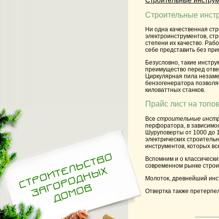
Строительные инстр
Ни одна качественная ст
электроинструментов, стр
степени их качество. Раб
себе представить без при
Безусловно, такие
инстру
преимущество перед отве
Циркулярная пила незамен
бензогенератора позволяе
киловаттных станков.
Прайс лист на топо
Все
строительные инст
перфоратора, в зависимос
Шуруповерты от 1000 до 
электрических строитель
инструментов, которых вс
Вспомним и о классически
современном рынке строи
Молоток, древнейший
инс
Отвертка также претерпе