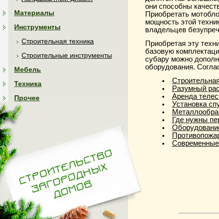
они способны качест
Материалы
Приобретать мотобло
мощность этой техни
Инструменты
владельцев безупреч
Строительная техника
Приобретая эту техни
базовую комплектацию
Строительные инструменты
субару можно дополн
оборудования. Соглас
Мебель
Строительная
Техника
Разумный рас
Аренда телес
Прочее
Установка сп
Металлообра
Где нужны пе
Оборудовани
Противопожа
Современные