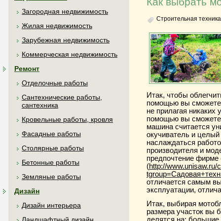
Как выбрать м
Загородная недвижимость
Строительная техника
Жилая недвижимость
Зарубежная недвижимость
Коммерческая недвижимость
Ремонт
Отделочные работы
Итак, чтобы облегчит
Сантехнические работы,
помощью вы сможете 
сантехника
не прилагая никаких 
помощью вы сможете 
Кровельные работы, кровля
машина считается уни
Фасадные работы
окучиватель и целый 
наслаждаться работо
Столярные работы
производителя и мод
предпочтение фирме 
Бетонные работы
(
http://www.unisaw.ru/c
tgroup=Садовая+тех
Земляные работы
отличается самым вы
эксплуатации, отлич
Дизайн
Итак, выбирая мотобл
Дизайн интерьера
размера участок вы 
делятся на: большие,
Ландшафтный дизайн