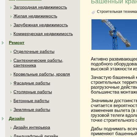
Башенный кра
Загородная недвижимость
Строительная техника
Жилая недвижимость
Зарубежная недвижимость
Коммерческая недвижимость
Ремонт
Отделочные работы
Активно развивающее
Сантехнические работы,
подобного оборудован
сантехника
высокой этажности из
Кровельные работы, кровля
Зачастую башенный к
строительных террито
Фасадные работы
разгрузочные действ
Столярные работы
большинства монтажн
Значимым достоинств
Бетонные работы
считается вероятност
Земляные работы
изменения вылета (в
грузовой телеги вдол
Дизайн
точке строительного 
Дизайн интерьера
Дабы поднимать всяч
применяют башенный
Ландшафтный дизайн