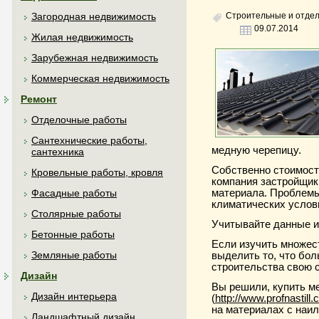
Строительные и отде
Загородная недвижимость
09.07.2014
Жилая недвижимость
Зарубежная недвижимость
Коммерческая недвижимость
Ремонт
Отделочные работы
Сантехнические работы,
медную черепицу.
сантехника
Собственно стоимост
Кровельные работы, кровля
компания застройщик
материала. Проблемы
Фасадные работы
климатических услов
Столярные работы
Учитывайте данные и
Бетонные работы
Если изучить множес
Земляные работы
выделить то, что бо
строительства свою 
Дизайн
Вы решили, купить м
Дизайн интерьера
(
http://www.profnastill
на материалах с наи
Ландшафтный дизайн