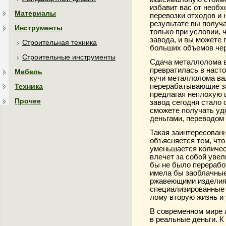
избавит вас от необ
Материалы
перевозки отходов и 
результате вы получ
Инструменты
только при условии, 
завода, и вы можете 
Строительная техника
больших объемов чер
Строительные инструменты
Сдача металлолома в
превратилась в насто
Мебель
кучи металлолома ва
перерабатывающие за
Техника
предлагая неплохую ц
Прочее
завод сегодня стало 
сможете получать уд
деньгами, переводом 
Такая заинтересован
объясняется тем, чт
уменьшается количест
влечет за собой уве
бы не было переработ
имела бы заоблачные
ржавеющими изделиям
специализированные
лому вторую жизнь и
В современном мире 
в реальные деньги. К