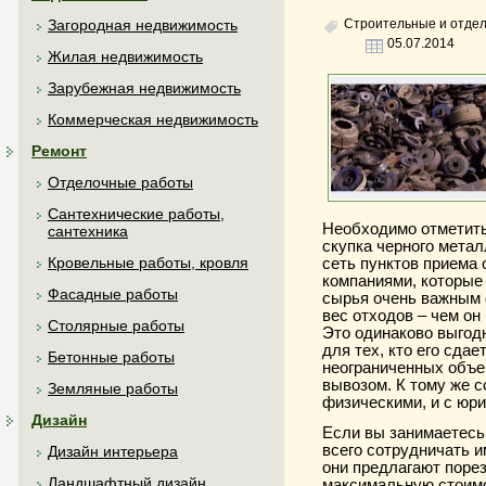
Строительные и отде
Загородная недвижимость
05.07.2014
Жилая недвижимость
Зарубежная недвижимость
Коммерческая недвижимость
Ремонт
Отделочные работы
Сантехнические работы,
Необходимо отметить
сантехника
скупка черного метал
Кровельные работы, кровля
сеть пунктов приема 
компаниями, которые
Фасадные работы
сырья очень важным 
вес отходов – чем он
Столярные работы
Это одинаково выгодн
для тех, кто его сдае
Бетонные работы
неограниченных объе
вывозом. К тому же с
Земляные работы
физическими, и с юр
Дизайн
Если вы занимаетесь
всего сотрудничать и
Дизайн интерьера
они предлагают порез
Ландшафтный дизайн
максимальную стоимо