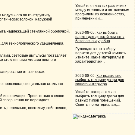
Узнайте о главных различиях
между стеновым и потолочным
профилем, их особенностях,
 модульного по конструктиву
применении и...
оптических волокон, наружной
рыта надлежащей стеклянной оболочкой,
2026-08-05:
Как выбрать
паркет для детской комнаты
безопасно и удобно
, для технологического удешевления,
Руководство по выбору
паркета для детской комнаты.
жилами, световые импульсы поставляет
Узнайте, какие материалы и
 со стеклянными жилами немного
характеристики...
кранирование от всяческих
2026-08-05:
Как правильно
выбрать толщину двери для
ые проволоки, специальная стальная
вашего интерьера
Узнайте, как правильно
ой информации. Препятствия внешне
выбрать толщину двери для
ий совершенно не порождает.
разных типов помещений.
Советы по материалам,...
ь, нереально, поскольку, собственно,