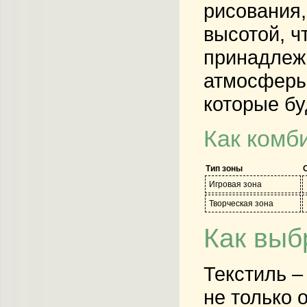
рисования,
высотой, ч
принадлежн
атмосферы 
которые бу
Как комб
Тип зоны
Игровая зона
Творческая зона
Как выб
Текстиль –
не только 