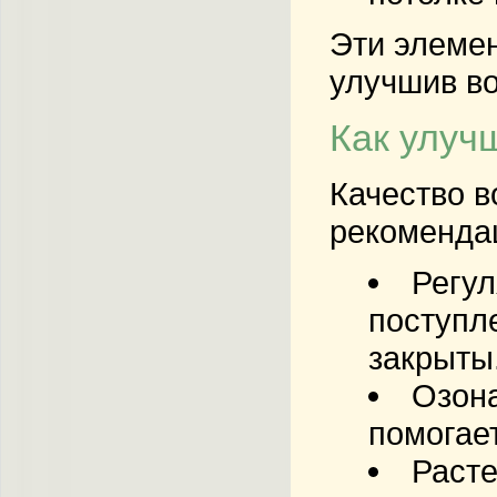
Эти элемен
улучшив во
Как улуч
Качество в
рекомендац
Регул
поступле
закрыты
Озона
помогае
Расте