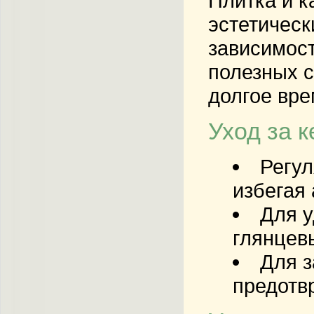
Плитка и к
эстетическ
зависимост
полезных с
долгое вре
Уход за 
Регул
избегая
Для у
глянцев
Для з
предотв