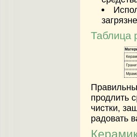
Испол
загрязне
Таблица 
Матер
Керам
Грани
Мрам
Правильный
продлить с
чистки, за
радовать в
Керамик