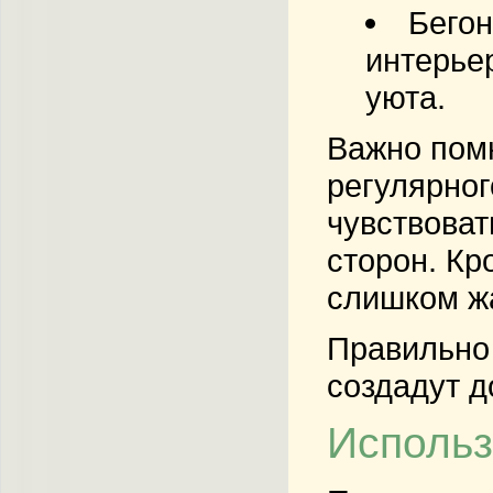
Бего
интерье
уюта.
Важно помн
регулярног
чувствоват
сторон. Кр
слишком жа
Правильно 
создадут д
Использ