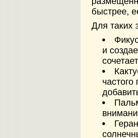
размещенны
быстрее, е
Для таких 
Фику
и создае
сочетае
Какту
частого
добавит
Паль
внимани
Гера
солнечны