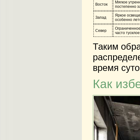
Мягкое утрен
Восток
постепенно за
Яркое освеще
Запад
особенно лет
Ограниченное
Север
часто тусклое
Таким обра
распределе
время суто
Как изб