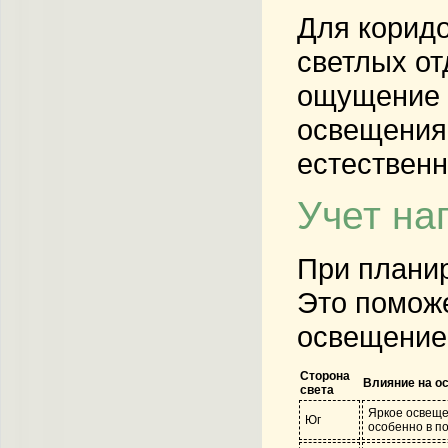
Для коридо
светлых от
ощущение п
освещения,
естественн
Учет на
При планир
Это поможе
освещение
Сторона
Влияние на о
света
Яркое освещен
Юг
особенно в п