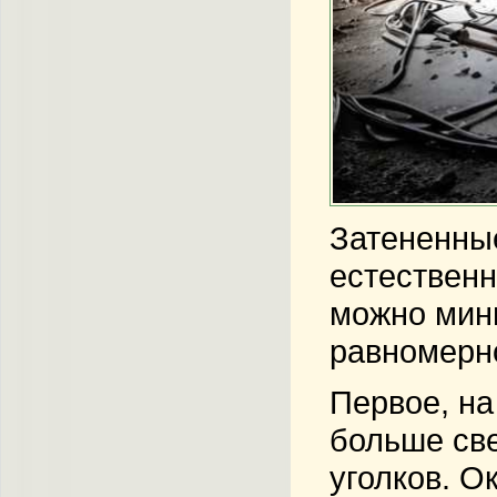
Затененные
естествен
можно мини
равномерно
Первое, на
больше све
уголков. О