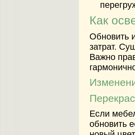
перегру
Как осв
Обновить и
затрат. Су
Важно прав
гармонично
Изменени
Перекрас
Если мебел
обновить е
новый цвет