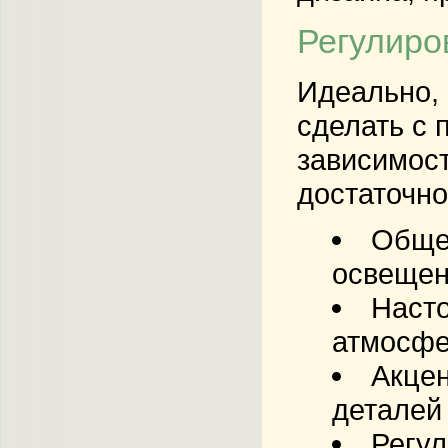
Регулиро
Идеально, 
сделать с 
зависимост
достаточн
Обще
освещен
Насто
атмосфе
Акце
деталей
Регул