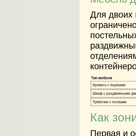
Для двоих 
ограничено
постельных
раздвижным
отделения
контейнеро
Тип мебели
Кровать с ящиками
Шкаф с раздвижными дв
Тумбочки с полками
Как зон
Первая и о