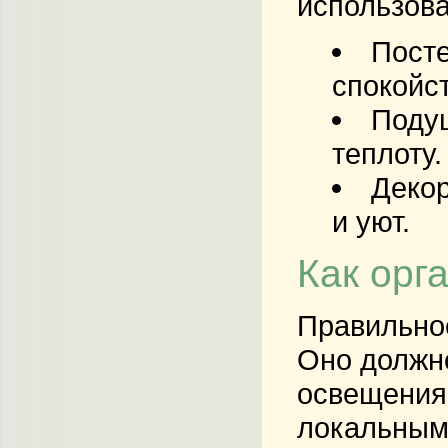
использова
Посте
спокойс
Поду
теплоту.
Декор
и уют.
Как орг
Правильно
Оно должно
освещения 
локальным