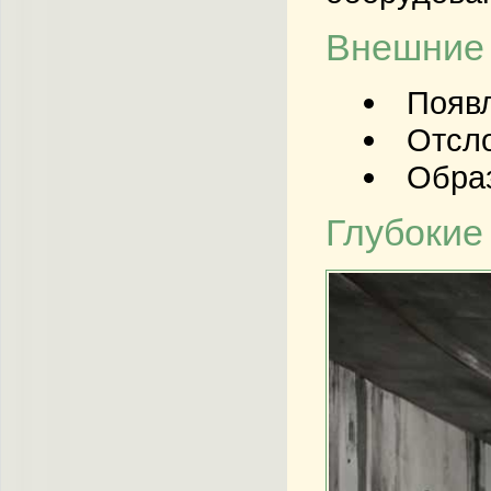
Внешние 
Появл
Отсло
Образ
Глубокие