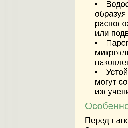
Водо
образуя
располо
или под
Паро
микрокл
накопле
Устой
могут с
излучен
Особенно
Перед нане