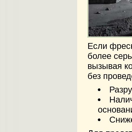
Если фреск
более серь
вызывая ко
без прове
Разру
Налич
основан
Сниже