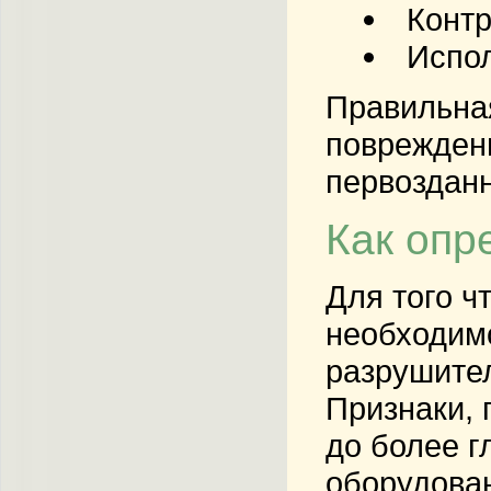
Конт
Испол
Правильная
повреждени
первоздан
Как опр
Для того 
необходимо
разрушител
Признаки, 
до более г
оборудова