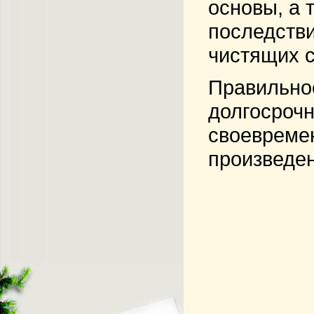
основы, а 
последстви
чистящих с
Правильное
долгосрочн
своевреме
произведен