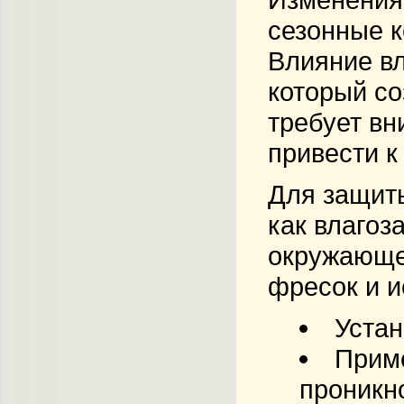
сезонные к
Влияние вл
который со
требует вн
привести 
Для защиты
как влагоз
окружающей
фресок и и
Устан
Прим
проникн