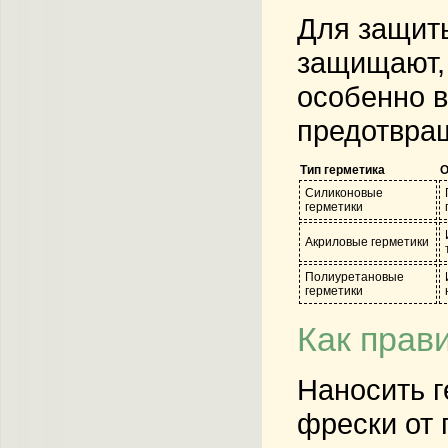
Для защиты
защищают, 
особенно в
предотвращ
Тип герметика
О
Силиконовые
герметики
Акриловые герметики
Полиуретановые
герметики
Как прав
Наносить г
фрески от 