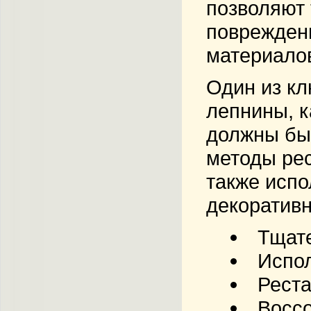
позволяют 
поврежден
материалов
Один из кл
лепнины, к
должны бы
методы рес
также исп
декоратив
Тщате
Испол
Реста
Воссо