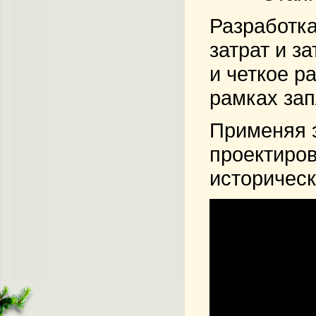
Разработка
затрат и з
и четкое р
рамках за
Применяя э
проектиров
историчес