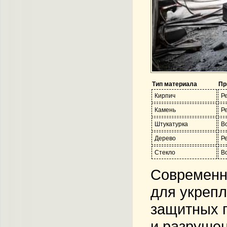
Тип материала
Пр
Кирпич
Р
Камень
Р
Штукатурка
В
Дерево
Р
Стекло
В
Современн
для укрепл
защитных п
и разруше