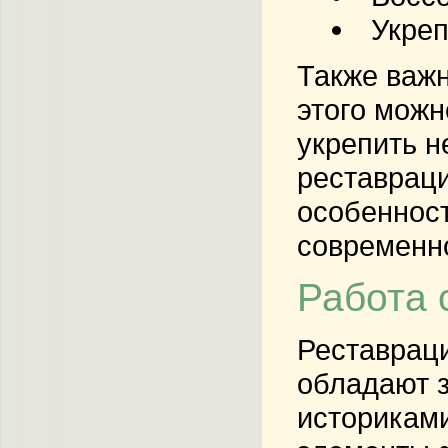
Укреп
Также важн
этого мож
укрепить н
реставрац
особенност
современно
Работа 
Реставраци
обладают з
историками