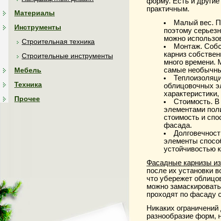
форму. Есть и другие
практичным.
Материалы
Малый вес. П
Инструменты
поэтому серьезн
можно использов
Строительная техника
Монтаж. Собс
карниз собствен
Строительные инструменты
много времени. 
Мебель
самые необычны
Теплоизоляци
Техника
облицовочных э
характеристики,
Прочее
Стоимость. В
элементами пол
стоимость и сп
фасада.
Долговечност
элементы способ
устойчивостью к
Фасадные карнизы из
после их установки в
что убережет облицо
можно замаскировать
проходят по фасаду 
Никаких ограничений
разнообразие форм, 