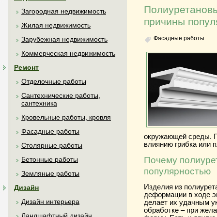
Полиуретановы
Загородная недвижимость
причины попул
Жилая недвижимость
Фасадные работы
Зарубежная недвижимость
Коммерческая недвижимость
Ремонт
Отделочные работы
Сантехнические работы,
сантехника
Кровельные работы, кровля
Фасадные работы
окружающей среды. П
влиянию грибка или п
Столярные работы
Почему полиуре
Бетонные работы
популярностью
Земляные работы
Изделия из полиурет
Дизайн
деформации в ходе э
Дизайн интерьера
делает их удачным у
обработке – при жела
Ландшафтный дизайн