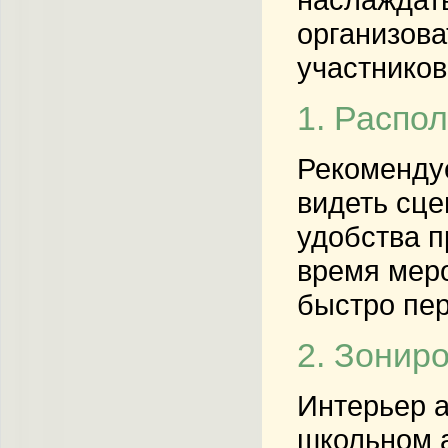
организова
участников
1. Распо
Рекомендуе
видеть сце
удобства п
время меро
быстро пер
2. Зонир
Интерьер а
школьном а