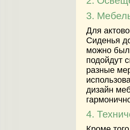
2. Освещ
3. Мебел
Для актово
Сиденья д
можно был
подойдут с
разные мер
использова
дизайн меб
гармонично
4. Техни
Кроме того