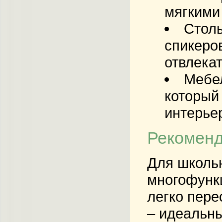
мягкими
Стол
спикеро
отвлекат
Мебе
который 
интерье
Рекоменд
Для школьн
многофункц
легко пере
– идеальны