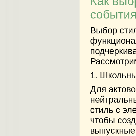
Как выб
событи
Выбор стил
функционал
подчеркива
Рассмотрим
1.
Школьны
Для актово
нейтральны
стиль с эл
чтобы созд
выпускные 