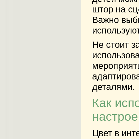
штор на сц
Важно выби
используют
Не стоит з
использова
мероприяти
адаптирова
деталями.
Как исп
настрое
Цвет в инт