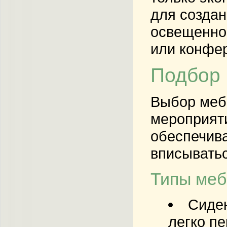
для созда
освещеннос
или конфе
Подбор 
Выбор меб
мероприяти
обеспечива
вписыватьс
Типы меб
Сиден
легко п