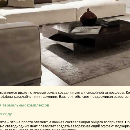
комплексе играет ключевую роль в создании уюта и спокойной атмосферы. К
ь эффект расслабления и гармонии. Важно, чтобы свет поддерживал естеств
я термальных комплексов
а воду
ксе – это не просто элемент, а важная составляющая общего восприятия. П
щью
светодиодных лент
позволяет создать завораживающий эффект, подчеркива