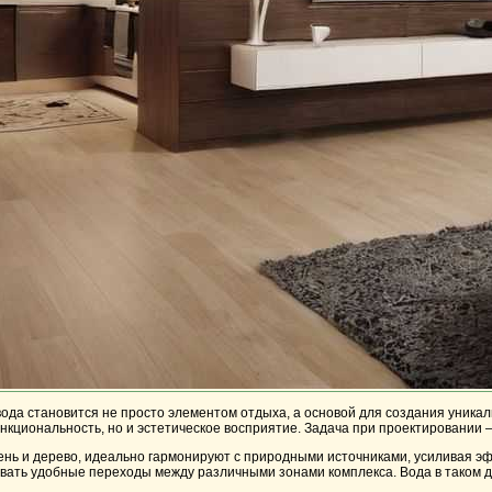
вода становится не просто элементом отдыха, а основой для создания уник
нкциональность, но и эстетическое восприятие. Задача при проектировании 
ень и дерево, идеально гармонируют с природными источниками, усиливая э
вать удобные переходы между различными зонами комплекса. Вода в таком ди