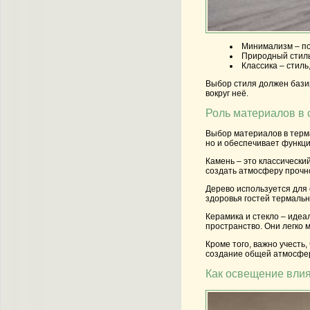
Минимализм
– п
Природный стил
Классика
– стиль
Выбор стиля должен базир
вокруг неё.
Роль материалов в 
Выбор материалов в терма
но и обеспечивает функци
Камень
– это классически
создать атмосферу прочно
Дерево
используется для 
здоровья гостей термальн
Керамика
и
стекло
– идеал
пространство. Они легко 
Кроме того, важно учест
создание общей атмосфер
Как освещение вли