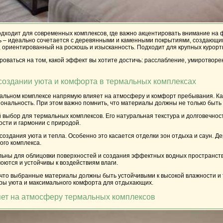
одходит для современных комплексов, где важно акцентировать внимание на 
ь
– идеально сочетается с деревянными и каменными покрытиями, создающи
, ориентированный на роскошь и изысканность. Подходит для крупных курор
оваться на том, какой эффект вы хотите достичь: расслабление, умиротворе
создании уюта и комфорта в термальных комплексах
льном комплексе напрямую влияет на атмосферу и комфорт пребывания. Кажд
ональность. При этом важно помнить, что материалы должны не только быть
й выбор для термальных комплексов. Его натуральная текстура и долговечност
сти и гармонии с природой.
создания уюта и тепла. Особенно это касается отделки зон отдыха и саун. 
ого комплекса.
ьны для облицовки поверхностей и создания эффектных водных пространств
моются и устойчивы к воздействиям влаги.
ь, что выбранные материалы должны быть устойчивыми к высокой влажности и
ы уюта и максимального комфорта для отдыхающих.
яет на атмосферу термальных комплексов