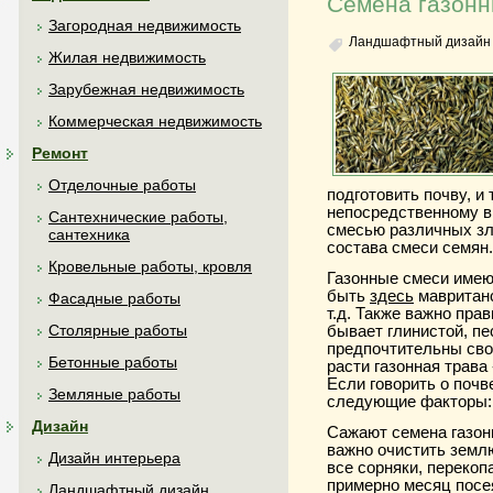
Семена газонн
Загородная недвижимость
Ландшафтный дизайн
Жилая недвижимость
Зарубежная недвижимость
Коммерческая недвижимость
Ремонт
Отделочные работы
подготовить почву, и
непосредственному в
Сантехнические работы,
смесью различных зл
сантехника
состава смеси семян.
Кровельные работы, кровля
Газонные смеси имею
быть
здесь
мавританс
Фасадные работы
т.д. Также важно пра
Столярные работы
бывает глинистой, пе
предпочтительны сво
Бетонные работы
расти газонная трава 
Если говорить о почв
Земляные работы
следующие факторы: 
Дизайн
Сажают семена газон
важно очистить земл
Дизайн интерьера
все сорняки, перекоп
примерно месяц посе
Ландшафтный дизайн