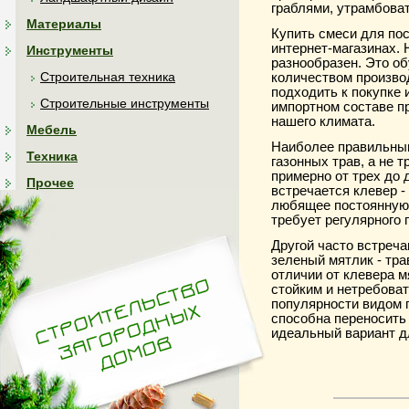
граблями, утрамбоват
Материалы
Купить смеси для по
интернет-магазинах.
Инструменты
разнообразен. Это о
Строительная техника
количеством произво
подходить к покупке 
Строительные инструменты
импортном составе п
нашего климата.
Мебель
Наиболее правильны
Техника
газонных трав, а не 
примерно от трех до 
Прочее
встречается клевер -
любящее постоянную 
требует регулярного 
Другой часто встреча
зеленый мятлик - тра
отличии от клевера м
стойким и нетребова
популярности видом 
способна переносить 
идеальный вариант д